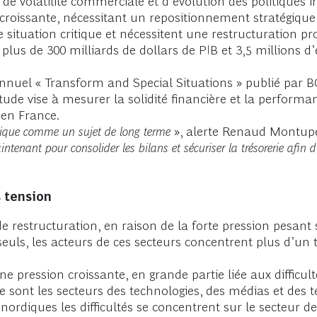
 de volatilité commerciale et d’évolution des politiques i
croissante, nécessitant un repositionnement stratégique
 situation critique et nécessitent une restructuration pr
plus de 300 milliards de dollars de PIB et 3,5 millions d
 annuel « Transform and Special Situations » publié par B
’étude vise à mesurer la solidité financière et la perform
 en France.
égique comme un sujet de long terme
», alerte Renaud Montupe
aintenant pour consolider les bilans et sécuriser la trésorerie afin
s tension
e restructuration, en raison de la forte pression pesant 
 seuls, les acteurs de ces secteurs concentrent plus d’un 
ne pression croissante, en grande partie liée aux difficu
ce sont les secteurs des technologies, des médias et des
ordiques les difficultés se concentrent sur le secteur de 