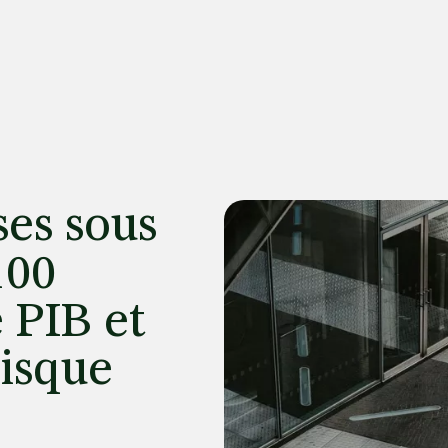
ses sous
100
e PIB et
risque