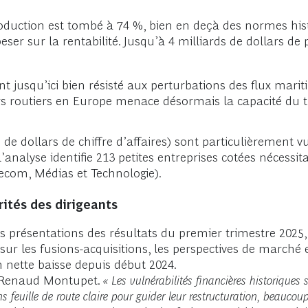
production est tombé à 74 %, bien en deçà des normes histo
ser sur la rentabilité. Jusqu’à 4 milliards de dollars de
ont jusqu’ici bien résisté aux perturbations des flux mari
s routiers en Europe menace désormais la capacité du t
s de dollars de chiffre d’affaires) sont particulièrement 
’analyse identifie 213 petites entreprises cotées nécessit
lecom, Médias et Technologie).
orités des dirigeants
s présentations des résultats du premier trimestre 2025, r
 sur les fusions-acquisitions, les perspectives de marché e
n nette baisse depuis début 2024.
 Renaud Montupet.
« Les vulnérabilités financières historiques
feuille de route claire pour guider leur restructuration, beaucoup