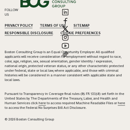
FOLLOW
US
PRIVACY POLICY
TERMS OF USE
SITEMAP
RESPONSIBLE DISCLOSURE
COOKIE PREFERENCES
Boston Consulting Group is an Equal Opportunity Employer. All qualified
applicants will receive consideration for employment without regard to race,
color, age, religion, sex, sexual orientation, gender identity / expression,
national origin, protected veteran status, or any other characteristic protected
under federal, state or local law, where applicable, and those with criminal
histories will be considered in a manner consistent with applicable state and
local laws.
Pursuant to Transparency in Coverage final rules (85 FR 72158) set forth in the
United States by The Departments of the Treasury, Labor, and Health and
Human Services click
here
to access required Machine Readable Files or
here
to access the Federal No Surprises Bill Act Disclosure.
© 2026 Boston Consulting Group