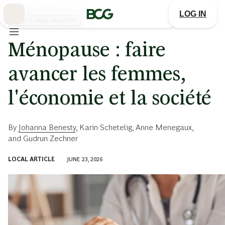
Skip
to
LOG IN
Main
HEALTH CARE INDUSTRY
Ménopause : faire
avancer les femmes,
l'économie et la société
By
Johanna Benesty
,
Karin Schetelig
,
Anne Menegaux
,
and
Gudrun Zechner
LOCAL ARTICLE
JUNE 23, 2026