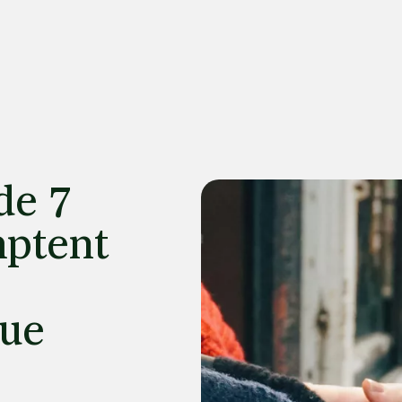
de 7
mptent
que