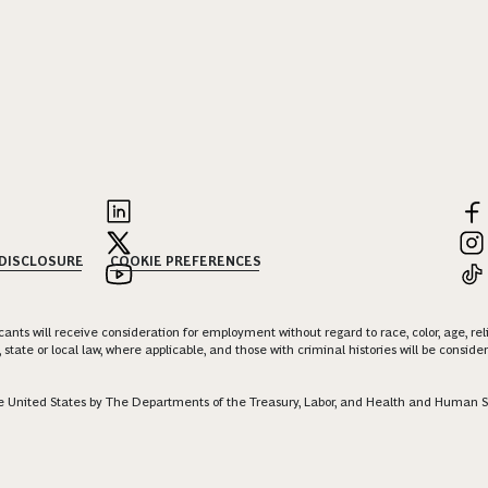
 DISCLOSURE
COOKIE PREFERENCES
nts will receive consideration for employment without regard to race, color, age, religi
 state or local law, where applicable, and those with criminal histories will be consid
 the United States by The Departments of the Treasury, Labor, and Health and Human S