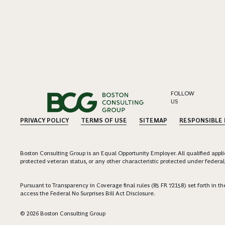
FOLLOW
US
PRIVACY POLICY
TERMS OF USE
SITEMAP
RESPONSIBLE
Boston Consulting Group is an Equal Opportunity Employer. All qualified applica
protected veteran status, or any other characteristic protected under federal,
Pursuant to Transparency in Coverage final rules (85 FR 72158) set forth in
access the Federal No Surprises Bill Act Disclosure.
© 2026 Boston Consulting Group