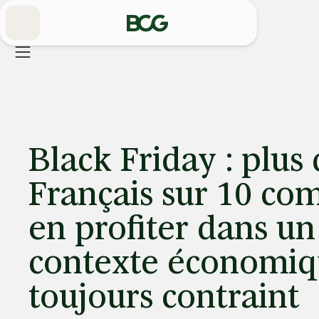
Skip
to
Main
Black Friday : plus 
Français sur 10 co
en profiter dans un
contexte économi
toujours contraint