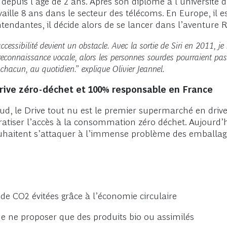
depuis l’âge de 2 ans. Après son diplôme à l’université d
ravaille 8 ans dans le secteur des télécoms. En Europe, i
tendantes, il décide alors de se lancer dans l’aventure 
essibilité devient un obstacle. Avec la sortie de Siri en 2011, je 
la reconnaissance vocale, alors les personnes sourdes pourraient
chacun, au quotidien.” explique Olivier Jeannel.
drive zéro-déchet et 100% responsable en France
ud, le Drive tout nu est le premier supermarché en driv
atiser l’accès à la consommation zéro déchet. Aujourd’h
ls souhaitent s’attaquer à l’immense problème des embal
de CO2 évitées grâce à l’économie circulaire
de ne proposer que des produits bio ou assimilés