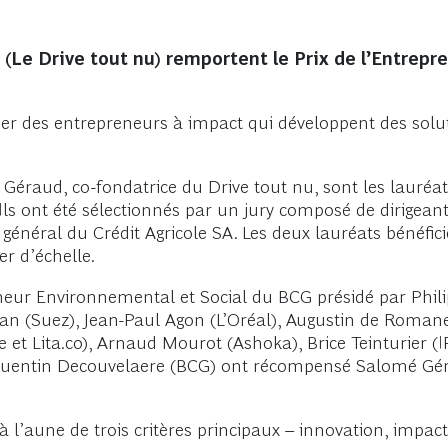
 (Le Drive tout nu) remportent le Prix de l’Entrep
r des entrepreneurs à impact qui développent des solu
 Géraud, co-fondatrice du Drive tout nu, sont les lauréa
s ont été sélectionnés par un jury composé de dirigeants 
 général du Crédit Agricole SA. Les deux lauréats bénéfi
r d’échelle.
eur Environnemental et Social du BCG présidé par Philip
an (Suez), Jean-Paul Agon (L’Oréal), Augustin de Roma
et Lita.co), Arnaud Mourot (Ashoka), Brice Teinturier 
 Quentin Decouvelaere (BCG) ont récompensé Salomé Gér
à l’aune de trois critères principaux – innovation, impact