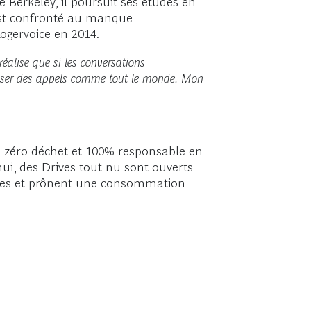
e Berkeley, il poursuit ses études en
l est confronté au manque
Rogervoice en 2014.
réalise que si les conversations
 passer des appels comme tout le monde. Mon
e zéro déchet et 100% responsable en
ui, des Drives tout nu sont ouverts
lages et prônent une consommation