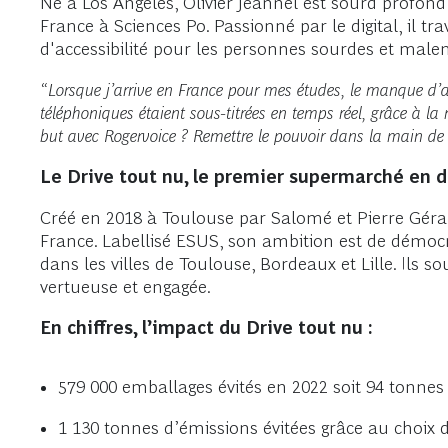
Né à Los Angeles, Olivier Jeannel est sourd profond 
France à Sciences Po. Passionné par le digital, il t
d'accessibilité pour les personnes sourdes et malen
“Lorsque j’arrive en France pour mes études, le manque d’acc
téléphoniques étaient sous-titrées en temps réel, grâce à 
but avec Rogervoice ? Remettre le pouvoir dans la main de 
Le Drive tout nu, le premier supermarché en 
Créé en 2018 à Toulouse par Salomé et Pierre Géra
France. Labellisé ESUS, son ambition est de démocr
dans les villes de Toulouse, Bordeaux et Lille. I
vertueuse et engagée.
En chiffres, l’impact du Drive tout nu :
579 000 emballages évités en 2022 soit 94 tonnes 
1 130 tonnes d’émissions évitées grâce au choix 