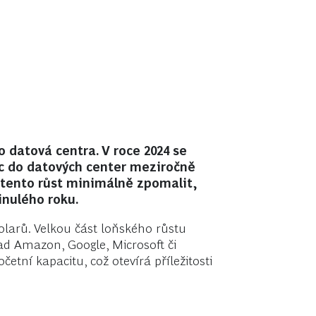
 datová centra. V roce 2024 se
c do datových center meziročně
ěl tento růst minimálně zpomalit,
inulého roku.
olarů. Velkou část loňského růstu
lad Amazon, Google, Microsoft či
četní kapacitu, což otevírá příležitosti