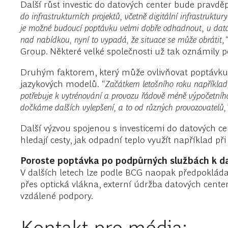
Další růst investic do datových center bude pravdě
do infrastrukturních projektů, včetně digitální infrastruktu
je možné budoucí poptávku velmi dobře odhadnout, u datovýc
nad nabídkou, nyní to vypadá, že situace se může obrátit,
Group. Některé velké společnosti už tak oznámily 
Druhým faktorem, který může ovlivňovat poptávku p
jazykových modelů.
“Začátkem letošního roku například
potřebuje k vytrénování a provozu řádově méně výpočetníh
dočkáme dalších vylepšení, a to od různých provozovatelů
Další výzvou spojenou s investicemi do datových cent
hledají cesty, jak odpadní teplo využít například při
Poroste poptávka po podpůrných službách k 
V dalších letech lze podle BCG naopak předpokládat
přes optická vlákna, externí údržba datových cente
vzdálené podpory.