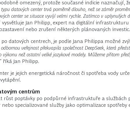
podobně omezený, protože současné indicie naznačují, že
ry typu datových center trvá poměrně dlouho, než se záměr promění
h center se situace vyvíjí velmi rychle. Zatímco v uplynulých dv
“
vysvětluje Jan Philipp, expert na digitální infrastruktur
pozastavení nebo zrušení některých plánovaných investic
o datových centrech, je podle Jana Philippa možné zvýše
 odbornou veřejnost překvapila společnost DeepSeek, která předs
o výkonu než ostatní velké jazykové modely. Můžeme přitom předp
,”
říká Jan Philipp.
er je jejich energetická náročnost či spotřeba vody určené
 vytápění.
datovým centrům
 růst poptávky po podpůrné infrastruktuře a službách pr
r nebo specializované služby jako optimalizace spotřeby 