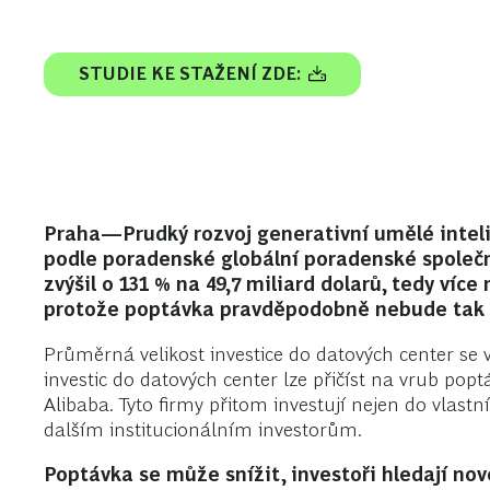
STUDIE KE STAŽENÍ ZDE:
Praha—Prudký rozvoj generativní umělé intelig
podle poradenské globální poradenské společ
zvýšil o 131 % na 49,7 miliard dolarů, tedy víc
protože poptávka pravděpodobně nebude tak vy
Průměrná velikost investice do datových center se 
investic do datových center lze přičíst na vrub pop
Alibaba. Tyto firmy přitom investují nejen do vlastní
dalším institucionálním investorům.
Poptávka se může snížit, investoři hledají nov