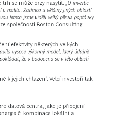
 trh se může brzy nasytit.
„U investic
 v realitu. Zatímco u většiny jiných oblastí
ou letech jsme viděli velký převis poptávky
u ze společnosti Boston Consulting
.
ní efektivity některých velkých
tavila vysoce výkonný model, který údajně
okládat, že v budoucnu se v této oblasti
 k jejich chlazení. Velcí investoři tak
o datová centra, jako je připojení
energie či kombinace lokální a