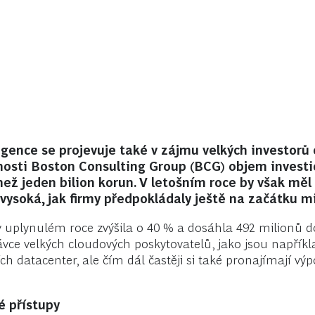
ence se projevuje také v zájmu velkých investorů o
nosti Boston Consulting Group (BCG) objem investi
e než jeden bilion korun. V letošním roce by však m
soká, jak firmy předpokládaly ještě na začátku m
v uplynulém roce zvýšila o 40 % a dosáhla 492 milionů d
távce velkých cloudových poskytovatelů, jako jsou napřík
ch datacenter, ale čím dál častěji si také pronajímají výpo
é přístupy