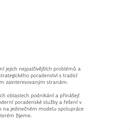
í jejich nejpalčivějších problémů a
trategického poradenství s tradicí
šem zainteresovaným stranám.
ch oblastech podnikání a přinášejí
oderní poradenské služby a řešení v
ženo na jedinečném modelu spolupráce
kterém žijeme.