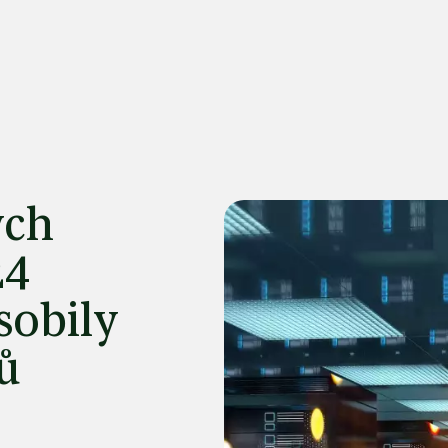
ých
24
sobily
ů