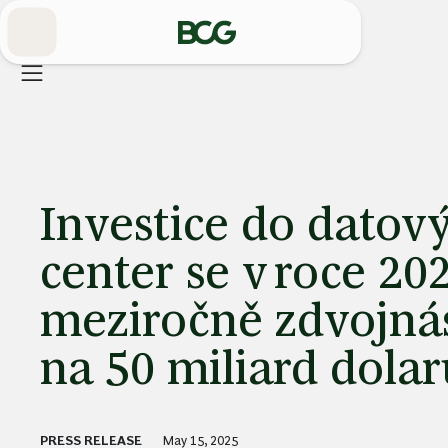
Skip
to
Main
Investice do datov
center se v roce 20
meziročně zdvojná
na 50 miliard dolar
PRESS RELEASE
May 15, 2025