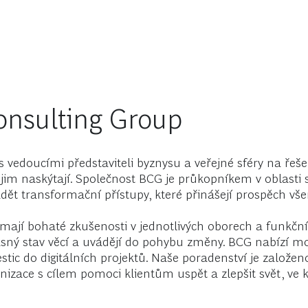
onsulting Group
vedoucími představiteli byznysu a veřejné sféry na řešen
jim naskýtají. Společnost BCG je průkopníkem v oblasti s
dět transformační přístupy, které přinášejí prospěch v
ají bohaté zkušenosti v jednotlivých oborech a funkční
časný stav věcí a uvádějí do pohybu změny. BCG nabízí m
estic do digitálních projektů. Naše poradenství je zalo
nizace s cílem pomoci klientům uspět a zlepšit svět, ve 