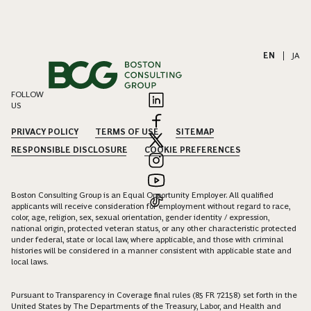
EN
|
JA
FOLLOW
US
PRIVACY POLICY
TERMS OF USE
SITEMAP
RESPONSIBLE DISCLOSURE
COOKIE PREFERENCES
Boston Consulting Group is an Equal Opportunity Employer. All qualified
applicants will receive consideration for employment without regard to race,
color, age, religion, sex, sexual orientation, gender identity / expression,
national origin, protected veteran status, or any other characteristic protected
under federal, state or local law, where applicable, and those with criminal
histories will be considered in a manner consistent with applicable state and
local laws.
Pursuant to Transparency in Coverage final rules (85 FR 72158) set forth in the
United States by The Departments of the Treasury, Labor, and Health and