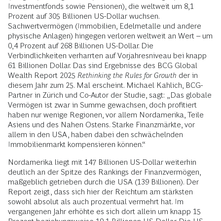
Investmentfonds sowie Pensionen), die weltweit um 8,1
Prozent auf 305 Billionen US-Dollar wuchsen.
Sachwertvermögen (Immobilien, Edelmetalle und andere
physische Anlagen) hingegen verloren weltweit an Wert – um
0,4 Prozent auf 268 Billionen US-Dollar. Die
Verbindlichkeiten verharrten auf Vorjahresniveau bei knapp
61 Billionen Dollar. Das sind Ergebnisse des BCG Global
Wealth Report 2025
Rethinking the Rules for Growth
der in
diesem Jahr zum 25. Mal erscheint. Michael Kahlich, BCG-
Partner in Zürich und Co-Autor der Studie, sagt: „Das globale
Vermögen ist zwar in Summe gewachsen, doch profitiert
haben nur wenige Regionen, vor allem Nordamerika, Teile
Asiens und des Nahen Ostens. Starke Finanzmärkte, vor
allem in den USA, haben dabei den schwächelnden
Immobilienmarkt kompensieren können.“
Nordamerika liegt mit 147 Billionen US-Dollar weiterhin
deutlich an der Spitze des Rankings der Finanzvermögen,
maßgeblich getrieben durch die USA (139 Billionen). Der
Report zeigt, dass sich hier der Reichtum am stärksten
sowohl absolut als auch prozentual vermehrt hat. Im
vergangenen Jahr erhöhte es sich dort allein um knapp 15