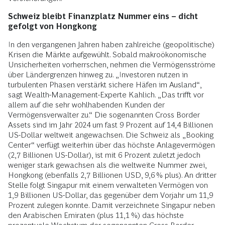
Schweiz bleibt Finanzplatz Nummer eins – dicht
gefolgt von Hongkong
In den vergangenen Jahren haben zahlreiche (geopolitische)
Krisen die Märkte aufgewühlt. Sobald makroökonomische
Unsicherheiten vorherrschen, nehmen die Vermögensströme
über Ländergrenzen hinweg zu. „Investoren nutzen in
turbulenten Phasen verstärkt sichere Häfen im Ausland“,
sagt Wealth-Management-Experte Kahlich. „Das trifft vor
allem auf die sehr wohlhabenden Kunden der
Vermögensverwalter zu.“ Die sogenannten Cross Border
Assets sind im Jahr 2024 um fast 9 Prozent auf 14,4 Billionen
US-Dollar weltweit angewachsen. Die Schweiz als „Booking
Center“ verfügt weiterhin über das höchste Anlagevermögen
(2,7 Billionen US-Dollar), ist mit 6 Prozent zuletzt jedoch
weniger stark gewachsen als die weltweite Nummer zwei,
Hongkong (ebenfalls 2,7 Billionen USD, 9,6 % plus). An dritter
Stelle folgt Singapur mit einem verwalteten Vermögen von
1,9 Billionen US-Dollar, das gegenüber dem Vorjahr um 11,9
Prozent zulegen konnte. Damit verzeichnete Singapur neben
den Arabischen Emiraten (plus 11,1 %) das höchste