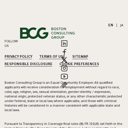
EN
|
JA
FOLLOW
US
PRIVACY POLICY
TERMS OF USE
SITEMAP
RESPONSIBLE DISCLOSURE
COOKIE PREFERENCES
Boston Consulting Group is an Equal Opportunity Employer. All qualified
applicants will receive consideration for employment without regard to race,
color, age, religion, sex, sexual orientation, gender identity / expression,
national origin, protected veteran status, or any other characteristic protected
under federal, state or local law, where applicable, and those with criminal
histories will be considered in a manner consistent with applicable state and
local laws.
Pursuant to Transparency in Coverage final rules (85 FR 72158) set forth in the