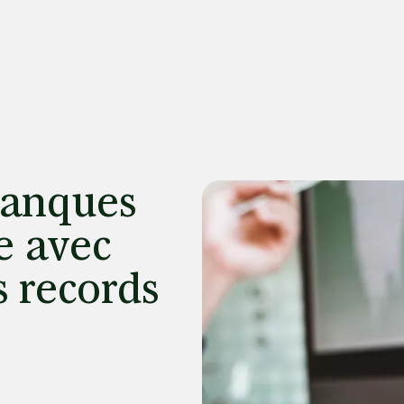
 banques
ve avec
s records