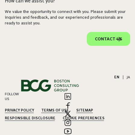
How can we assist you?
We value the opportunity to connect with you. Please submit your
inquiries and feedback, and our experienced professionals are
ready to assist you.
CONTACT US
EN
|
JA
FOLLOW
US
PRIVACY POLICY
TERMS OF USE
SITEMAP
RESPONSIBLE DISCLOSURE
COOKIE PREFERENCES