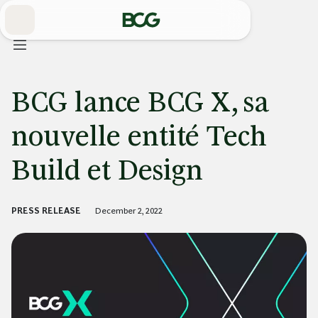
Skip
to
Main
BCG lance BCG X, sa
nouvelle entité Tech
Build et Design
PRESS RELEASE
December 2, 2022