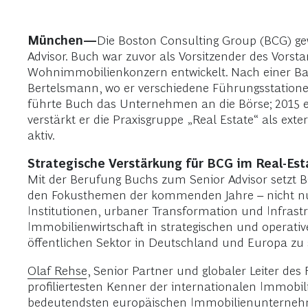
München—
Die Boston Consulting Group (BCG) g
Advisor. Buch war zuvor als Vorsitzender des Vor
Wohnimmobilienkonzern entwickelt. Nach einer Ba
Bertelsmann, wo er verschiedene Führungsstatione
führte Buch das Unternehmen an die Börse; 2015 er
verstärkt er die Praxisgruppe „Real Estate“ als ex
aktiv.
Strategische Verstärkung für BCG im Real-Est
Mit der Berufung Buchs zum Senior Advisor setzt BC
den Fokusthemen der kommenden Jahre – nicht nur 
Institutionen, urbaner Transformation und Infrast
Immobilienwirtschaft in strategischen und operati
öffentlichen Sektor in Deutschland und Europa zu 
Olaf Rehse
, Senior Partner und globaler Leiter des 
profiliertesten Kenner der internationalen Immobi
bedeutendsten europäischen Immobilienunternehme