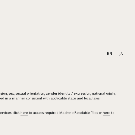
EN
|
JA
on, sex, sexual orientation, gender identity / expression, national origin,
ered in a manner consistent with applicable state and local laws.
ervices click
here
to access required Machine Readable Files or
here
to