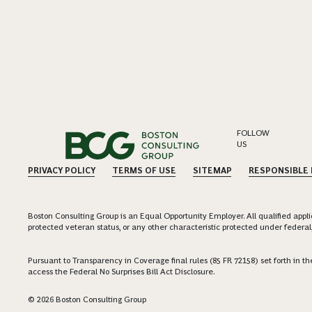
FOLLOW
US
PRIVACY POLICY
TERMS OF USE
SITEMAP
RESPONSIBLE
Boston Consulting Group is an Equal Opportunity Employer. All qualified applica
protected veteran status, or any other characteristic protected under federal,
Pursuant to Transparency in Coverage final rules (85 FR 72158) set forth in
access the Federal No Surprises Bill Act Disclosure.
© 2026 Boston Consulting Group