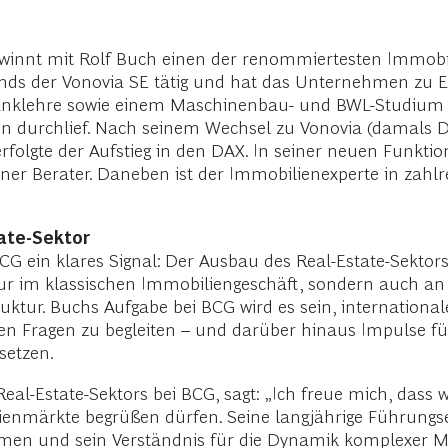
ewinnt mit Rolf Buch einen der renommiertesten Immob
stands der Vonovia SE tätig und hat das Unternehmen zu
nklehre sowie einem Maschinenbau- und BWL-Studium sta
n durchlief. Nach seinem Wechsel zu Vonovia (damals D
folgte der Aufstieg in den DAX. In seiner neuen Funktio
terner Berater. Daneben ist der Immobilienexperte in zah
ate-Sektor
G ein klares Signal: Der Ausbau des Real-Estate-Sektors 
im klassischen Immobiliengeschäft, sondern auch an de
ruktur. Buchs Aufgabe bei BCG wird es sein, internation
ven Fragen zu begleiten – und darüber hinaus Impulse fü
setzen.
Real-Estate-Sektors bei BCG, sagt: „Ich freue mich, dass 
lienmärkte begrüßen dürfen. Seine langjährige Führungs
n und sein Verständnis für die Dynamik komplexer Mä