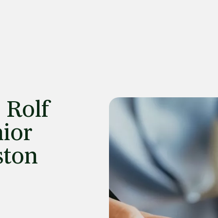
 Rolf
nior
ston