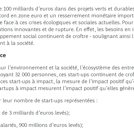
100 milliards d’euros dans des projets verts et durables,
record en zone euro et un resserrement monétaire impor
face à ces crises écologiques et sociales actuelles. Pour 
utions innovantes et de rupture. En effet, les besoins en
loppement social continuent de croître - soulignant ainsi 
à la société.
nce
 sur l’environnement et la société, l’écosystème des en
yant 32 000 personnes, ces start-ups continuent de croît
 ces start-ups à impact, la mesure de l’impact positif qu’e
artups à impact mesurent l’impact positif qu’elles génèr
 leur nombre de start-ups représentées :
 de 3 milliards d’euros levés);
lariés, 900 millions d’euros levés);