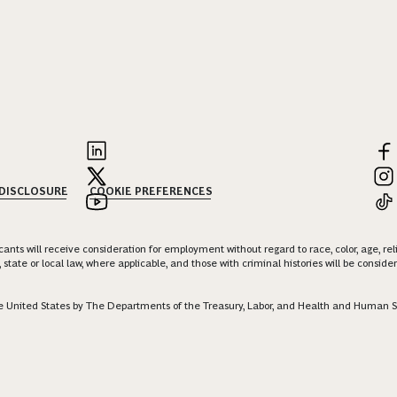
 DISCLOSURE
COOKIE PREFERENCES
nts will receive consideration for employment without regard to race, color, age, religi
 state or local law, where applicable, and those with criminal histories will be consid
 the United States by The Departments of the Treasury, Labor, and Health and Human S