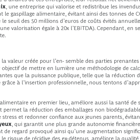
ix
, une entreprise qui valorise et redistribue les invendus 
ant le gaspillage alimentaire, évitant ainsi des tonnes de 
 le seuil des 50 millions d’euros de coûts évités annuel
d’une valorisation égale à 20x l’EBITDA). Cependant, en
te.
la valeur créée pour l’en- semble des parties prenantes (
ur objectif de mettre en lumière une méthodologie de cal
nantes que la puissance publique, telle que la réduction d
e grâce à l’insertion professionnelle, nous tentons d’appr
e alimentaire en premier lieu, améliore aussi la santé de 
e et permet la réduction des emballages non biodégradabl
le stress et redonner confiance aux jeunes parents, évitan
oyeux
, qui garantit une plus grande autonomie financière 
t de regard provoqué ainsi qu’une augmentation significa
 le risque de récidive des ex-détenus, améliore la qualite