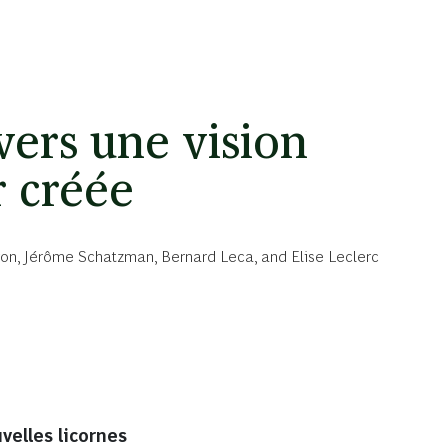
vers une vision
r créée
ron
,
Jérôme Schatzman
,
Bernard Leca
, and
Elise Leclerc
velles licornes