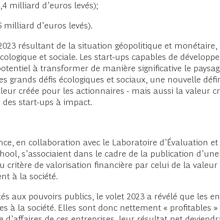
,4 milliard d’euros levés);
6 milliard d’euros levés).
2023 résultant de la situation géopolitique et monétaire
n écologique et sociale. Les start-ups capables de dével
r potentiel à transformer de manière significative le pay
es grands défis écologiques et sociaux, une nouvelle défin
eur créée pour les actionnaires - mais aussi la valeur crée
des start-ups à impact.
, en collaboration avec le Laboratoire d’Évaluation et
l, s’associaient dans le cadre de la publication d’une 
du critère de valorisation financière par celui de la valeu
 à la société.
tés aux pouvoirs publics, le volet 2023 a révélé que les 
s à la société. Elles sont donc nettement « profitables » pou
fre d’affaires de ces entreprises, leur résultat net devien