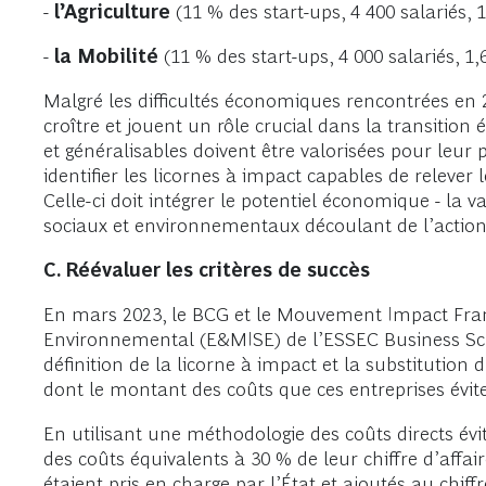
-
l’Agriculture
(11 % des start-ups, 4 400 salariés, 1
-
la Mobilité
(11 % des start-ups, 4 000 salariés, 1,
Malgré les difficultés économiques rencontrées en 
croître et jouent un rôle crucial dans la transitio
et généralisables doivent être valorisées pour leu
identifier les licornes à impact capables de relever l
Celle-ci doit intégrer le potentiel économique - la val
sociaux et environnementaux découlant de l’action 
C. Réévaluer les critères de succès
En mars 2023, le BCG et le Mouvement Impact France
Environnemental (E&MISE) de l’ESSEC Business Schoo
définition de la licorne à impact et la substitution 
dont le montant des coûts que ces entreprises évitent
En utilisant une méthodologie des coûts directs évi
des coûts équivalents à 30 % de leur chiffre d’affaire
étaient pris en charge par l’État et ajoutés au chif