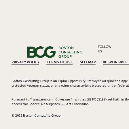
FOLLOW
US
PRIVACY POLICY
TERMS OF USE
SITEMAP
RESPONSIBLE
Boston Consulting Group is an Equal Opportunity Employer. All qualified applica
protected veteran status, or any other characteristic protected under federal,
Pursuant to Transparency in Coverage final rules (85 FR 72158) set forth in
access the Federal No Surprises Bill Act Disclosure.
© 2026 Boston Consulting Group