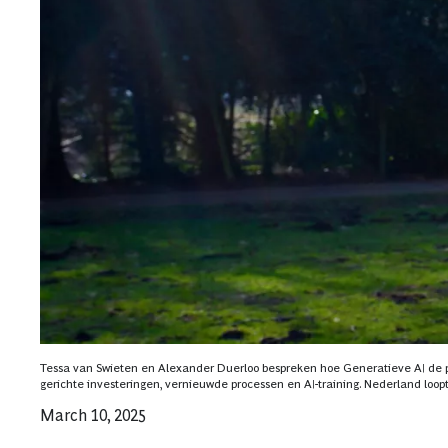
Tessa van Swieten en Alexander Duerloo bespreken hoe Generatieve AI de per
gerichte investeringen, vernieuwde processen en AI-training. Nederland loopt 
March 10, 2025