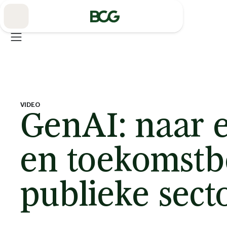
Skip
to
Main
VIDEO
GenAI: naar 
en toekomstb
publieke sect