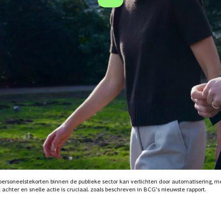
soneelstekorten binnen de publieke sector kan verlichten door automatisering, met
achter en snelle actie is cruciaal. zoals beschreven in BCG’s nieuwste rapport.