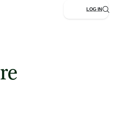
LOG IN
re