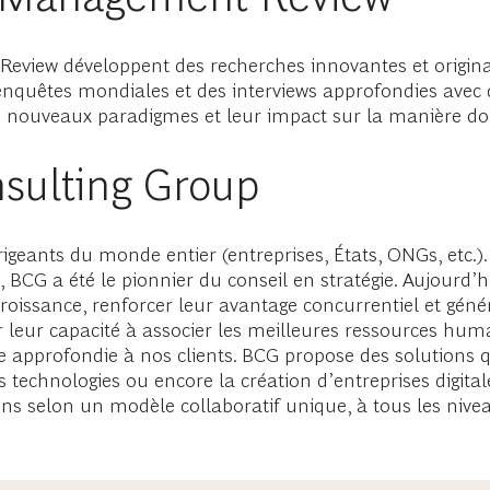
Review développent des recherches innovantes et origina
enquêtes mondiales et des interviews approfondies avec d
ouveaux paradigmes et leur impact sur la manière dont l
sulting Group
geants du monde entier (entreprises, États, ONGs, etc.)
3, BCG a été le pionnier du conseil en stratégie. Aujourd’
croissance, renforcer leur avantage concurrentiel et géné
 leur capacité à associer les meilleures ressources huma
le approfondie à nos clients. BCG propose des solutions q
 technologies ou encore la création d’entreprises digital
iens selon un modèle collaboratif unique, à tous les nivea