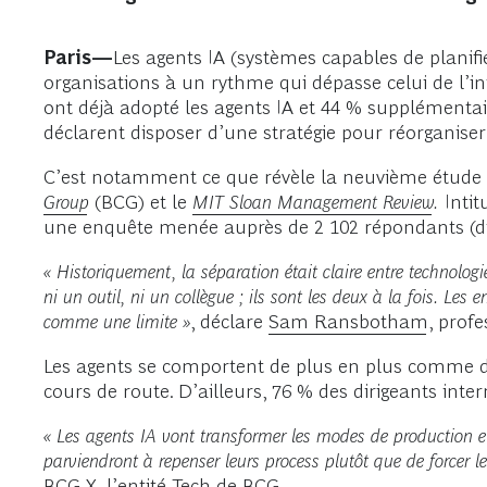
Paris—
Les agents IA (systèmes capables de planif
organisations à un rythme qui dépasse celui de l’int
ont déjà adopté les agents IA et 44 % supplémenta
déclarent disposer d’une stratégie pour réorganiser
C’est notamment ce que révèle la neuvième étude a
Group
(BCG) et le
MIT Sloan Management Review
.
Intit
une enquête menée auprès de 2 102 répondants (dir
« Historiquement, la séparation était claire entre technolo
ni un outil, ni un collègue ; ils sont les deux à la fois. Les
comme une limite »
, déclare
Sam Ransbotham
, prof
Les agents se comportent de plus en plus comme d
cours de route. D’ailleurs, 76 % des dirigeants in
« Les agents IA vont transformer les modes de production et d
parviendront à repenser leurs process plutôt que de forcer l
BCG X, l’entité Tech de BCG.