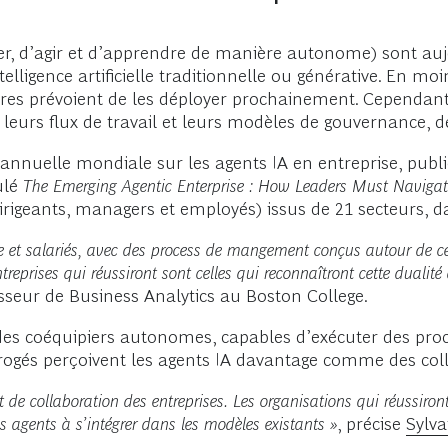
ier, d’agir et d’apprendre de manière autonome) sont au
elligence artificielle traditionnelle ou générative. En mo
ires prévoient de les déployer prochainement. Cependant
 leurs flux de travail et leurs modèles de gouvernance, 
nnuelle mondiale sur les agents IA en entreprise, publi
ulé
The Emerging Agentic Enterprise : How Leaders Must Naviga
igeants, managers et employés) issus de 21 secteurs, d
gie et salariés, avec des process de mangement conçus autour de ce
 entreprises qui réussiront sont celles qui reconnaîtront cette dual
esseur de Business Analytics au Boston College.
es coéquipiers autonomes, capables d’exécuter des proc
terrogés perçoivent les agents IA davantage comme des c
e collaboration des entreprises. Les organisations qui réussiront à
es agents à s’intégrer dans les modèles existants »
, précise
Sylv