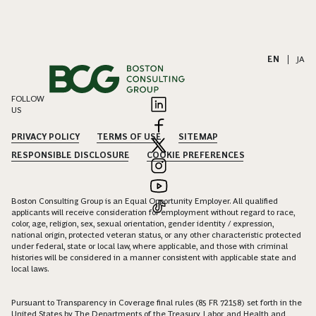
EN
|
JA
FOLLOW
US
PRIVACY POLICY
TERMS OF USE
SITEMAP
RESPONSIBLE DISCLOSURE
COOKIE PREFERENCES
Boston Consulting Group is an Equal Opportunity Employer. All qualified
applicants will receive consideration for employment without regard to race,
color, age, religion, sex, sexual orientation, gender identity / expression,
national origin, protected veteran status, or any other characteristic protected
under federal, state or local law, where applicable, and those with criminal
histories will be considered in a manner consistent with applicable state and
local laws.
Pursuant to Transparency in Coverage final rules (85 FR 72158) set forth in the
United States by The Departments of the Treasury, Labor, and Health and