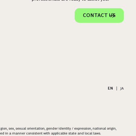
CONTACT US
EN
|
JA
on, sex, sexual orientation, gender identity / expression, national origin,
ered in a manner consistent with applicable state and local laws.