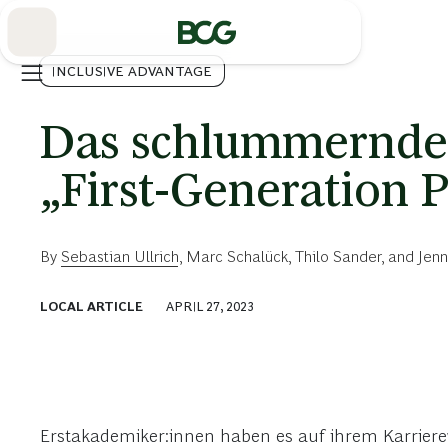
Skip
to
Main
INCLUSIVE ADVANTAGE
Das schlummernde 
„First-Generation P
By
Sebastian Ullrich
,
Marc Schalück
,
Thilo Sander
, and
Jenn
LOCAL ARTICLE
APRIL 27, 2023
Erstakademiker:innen haben es auf ihrem Karrierewe