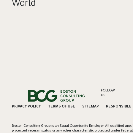
World
FOLLOW
US
PRIVACY POLICY
TERMS OF USE
SITEMAP
RESPONSIBLE
Boston Consulting Group is an Equal Opportunity Employer. All qualified applica
protected veteran status, or any other characteristic protected under federal,