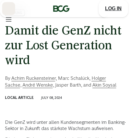
Skip
to
LOG IN
Main
BANKING
Damit die GenZ nicht
zur Lost Generation
wird
By
Achim Ruckensteiner
,
Marc Schalück
,
Holger
Sachse
,
André Wenske
,
Jasper Barth
, and
Akin Soysal
LOCAL ARTICLE
JULY 08, 2024
Die GenZ wird unter allen Kundensegmenten im Banking-
Sektor in Zukunft das stärkste Wachstum aufweisen.