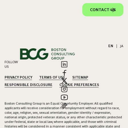
CONTACT US
EN
|
JA
FOLLOW
US
PRIVACY POLICY
TERMS OF USE
SITEMAP
RESPONSIBLE DISCLOSURE
COOKIE PREFERENCES
Boston Consulting Group is an Equal Opportunity Employer. All qualified
applicants will receive consideration for employment without regard to race,
color, age, religion, sex, sexual orientation, gender identity / expression,
national origin, protected veteran status, or any other characteristic protected
under federal, state or local law, where applicable, and those with criminal
histories will be considered in a manner consistent with applicable state and