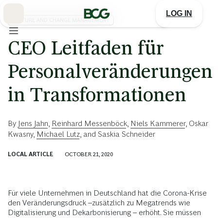
Skip
to
LOG IN
Main
CULTURE AND CHANGE MANAGEMENT
CEO Leitfaden für
Personalveränderungen
in Transformationen
By
Jens Jahn
,
Reinhard Messenböck
,
Niels Kammerer
,
Oskar
Kwasny
,
Michael Lutz
, and
Saskia Schneider
LOCAL ARTICLE
OCTOBER 21, 2020
Für viele Unternehmen in Deutschland hat die Corona-Krise
den Veränderungsdruck –zusätzlich zu Megatrends wie
Digitalisierung und Dekarbonisierung – erhöht. Sie müssen