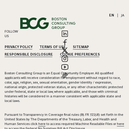
EN
|
JA
FOLLOW
US
PRIVACY POLICY
TERMS OF USE
SITEMAP
RESPONSIBLE DISCLOSURE
COOKIE PREFERENCES
Boston Consulting Group is an Equal Opportunity Employer. All qualified
applicants will receive consideration for employment without regard to race,
color, age, religion, sex, sexual orientation, gender identity / expression,
national origin, protected veteran status, or any other characteristic protected
under federal, state or local law, where applicable, and those with criminal
histories will be considered in a manner consistent with applicable state and
local laws.
Pursuant to Transparency in Coverage final rules (85 FR 72158) set forth in the
United States by The Departments of the Treasury, Labor, and Health and
Human Services click
here
to access required Machine Readable Files or
here
to access the Federal No Surprises Bill Act Disclosure.