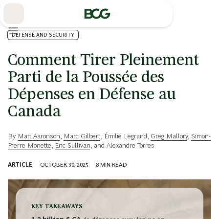
Skip
to
Main
DEFENSE AND SECURITY
Comment Tirer Pleinement
Parti de la Poussée des
Dépenses en Défense au
Canada
By
Matt Aaronson
,
Marc Gilbert
,
Émilie Legrand
,
Greg Mallory
,
Simon-
Pierre Monette
,
Eric Sullivan
, and
Alexandre Torres
ARTICLE
OCTOBER 30, 2025
8
MIN READ
KEY TAKEAWAYS