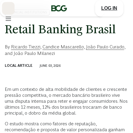
Skip
to
LOG IN
Main
FINANCIAL INSTITUTIONS
Retail Banking Brasil
By
Ricardo Tiezzi
,
Candice Mascarello
,
João Paulo Curado
,
and
João Paulo Milanezi
LOCAL ARTICLE
JUNE 03, 2026
Em um contexto de alta mobilidade de clientes e crescente
pressão competitiva, o mercado bancário brasileiro vive
uma disputa intensa para reter e engajar consumidores. Nos
últimos 12 meses, 12% dos brasileiros trocaram de banco
principal, o dobro da média global.
O estudo mostra como fatores de reputação,
recomendação e proposta de valor personalizada ganham