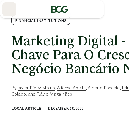
Skip
to
Main
FINANCIAL INSTITUTIONS
Marketing Digital 
Chave Para O Cres
Negócio Bancário 
By
Javier Pérez Moiño
,
Alfonso Abella
,
Alberto Poncela
,
Edu
Colado
, and
Flávio Magalhães
LOCAL ARTICLE
DECEMBER 15, 2022