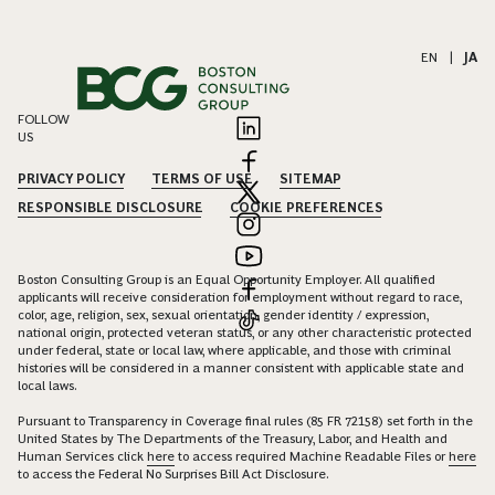
EN
|
JA
FOLLOW
US
PRIVACY POLICY
TERMS OF USE
SITEMAP
RESPONSIBLE DISCLOSURE
COOKIE PREFERENCES
Boston Consulting Group is an Equal Opportunity Employer. All qualified
applicants will receive consideration for employment without regard to race,
color, age, religion, sex, sexual orientation, gender identity / expression,
national origin, protected veteran status, or any other characteristic protected
under federal, state or local law, where applicable, and those with criminal
histories will be considered in a manner consistent with applicable state and
local laws.
Pursuant to Transparency in Coverage final rules (85 FR 72158) set forth in the
United States by The Departments of the Treasury, Labor, and Health and
Human Services click
here
to access required Machine Readable Files or
here
to access the Federal No Surprises Bill Act Disclosure.