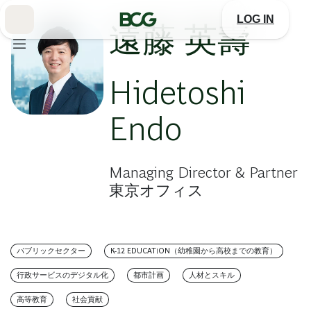
Skip
to
LOG IN
Main
遠藤 英壽
Hidetoshi
Endo
Managing Director & Partner
東京オフィス
パブリックセクター
K-12 EDUCATION（幼稚園から高校までの教育）
行政サービスのデジタル化
都市計画
人材とスキル
高等教育
社会貢献