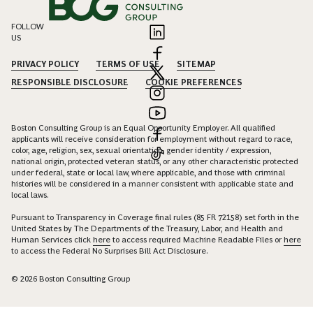
FOLLOW
US
PRIVACY POLICY
TERMS OF USE
SITEMAP
RESPONSIBLE DISCLOSURE
COOKIE PREFERENCES
Boston Consulting Group is an Equal Opportunity Employer. All qualified
applicants will receive consideration for employment without regard to race,
color, age, religion, sex, sexual orientation, gender identity / expression,
national origin, protected veteran status, or any other characteristic protected
under federal, state or local law, where applicable, and those with criminal
histories will be considered in a manner consistent with applicable state and
local laws.
Pursuant to Transparency in Coverage final rules (85 FR 72158) set forth in the
United States by The Departments of the Treasury, Labor, and Health and
Human Services click
here
to access required Machine Readable Files or
here
to access the Federal No Surprises Bill Act Disclosure.
© 2026 Boston Consulting Group