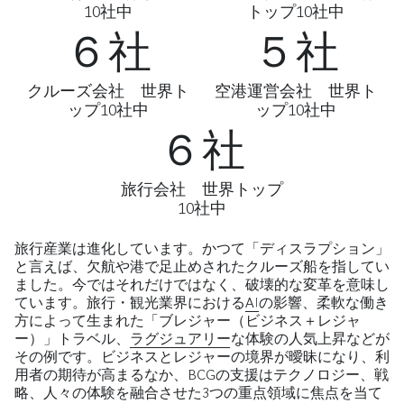
10社中
トップ10社中
６社
５社
クルーズ会社 世界ト
空港運営会社 世界ト
ップ10社中
ップ10社中
６社
旅行会社 世界トップ
10社中
旅行産業は進化しています。かつて「ディスラプション」
と言えば、欠航や港で足止めされたクルーズ船を指してい
ました。今ではそれだけではなく、破壊的な変革を意味し
ています。旅行・観光業界における
AI
の影響、柔軟な働き
方によって生まれた「ブレジャー（ビジネス＋レジャ
ー）」トラベル、
ラグジュアリー
な体験の人気上昇などが
その例です。ビジネスとレジャーの境界が曖昧になり、利
用者の期待が高まるなか、BCGの支援はテクノロジー、戦
略、人々の体験を融合させた3つの重点領域に焦点を当て