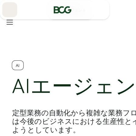
Skip
to
/
AI
AIエージェント
Main
AI
AIエージェ
定型業務の自動化から複雑な業務フロ
は今後のビジネスにおける生産性と
ようとしています。