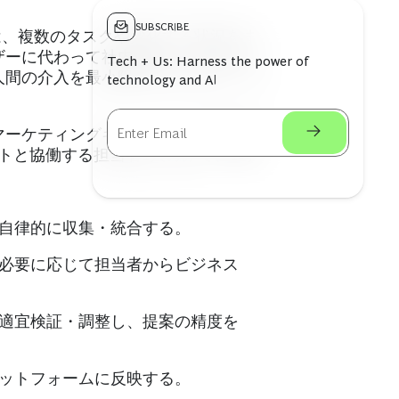
SUBSCRIBE
は、複数のタスクや変化する状況をま
ザーに代わって社内外のツールやサー
Tech + Us: Harness the power of
人間の介入を最小限に抑えた形で、自
technology and AI
マーケティングキャンペーンの最適化
トと協働する担当者1人のみで、1時
を自律的に収集・統合する。
。必要に応じて担当者からビジネス
が適宜検証・調整し、提案の精度を
ラットフォームに反映する。