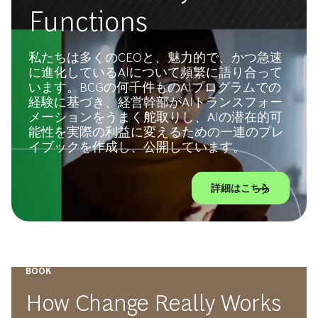
Functions
私たちは多くのCEOと、魅力的で、かつ急速
に進化しているAIについて頻繁に語り合って
います。BCGの何千件ものAIプログラムでの
経験に基づき、経営幹部がAIトランスフォー
メーションをうまく舵取りし、AIの潜在的可
能性を実際の利益に変えるための一連のプレ
イブックを作成し、公開しています。
詳細はこちら
BOOK
How Change Really Works