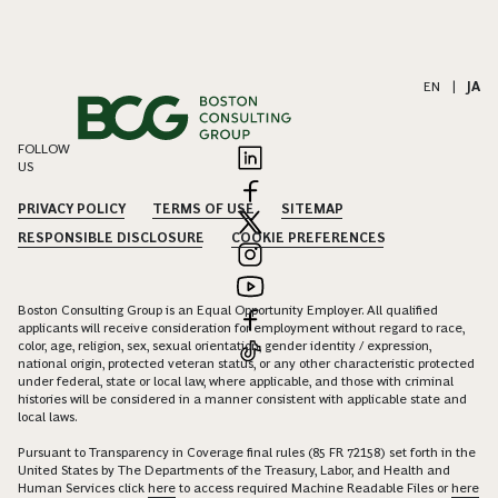
EN
|
JA
FOLLOW
US
PRIVACY POLICY
TERMS OF USE
SITEMAP
RESPONSIBLE DISCLOSURE
COOKIE PREFERENCES
Boston Consulting Group is an Equal Opportunity Employer. All qualified
applicants will receive consideration for employment without regard to race,
color, age, religion, sex, sexual orientation, gender identity / expression,
national origin, protected veteran status, or any other characteristic protected
under federal, state or local law, where applicable, and those with criminal
histories will be considered in a manner consistent with applicable state and
local laws.
Pursuant to Transparency in Coverage final rules (85 FR 72158) set forth in the
United States by The Departments of the Treasury, Labor, and Health and
Human Services click
here
to access required Machine Readable Files or
here