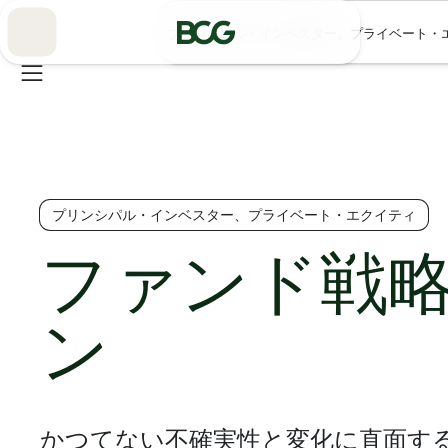
Skip
to
プリンシパル・インベスター、プライベート・
Main
プリンシパル・インベスター、プライベート・エクイティ
ファンド戦
ン
かつてない不確実性と変化に直面す