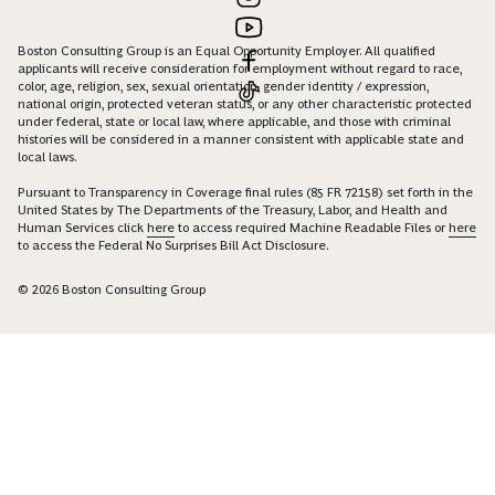
Boston Consulting Group is an Equal Opportunity Employer. All qualified
applicants will receive consideration for employment without regard to race,
color, age, religion, sex, sexual orientation, gender identity / expression,
national origin, protected veteran status, or any other characteristic protected
under federal, state or local law, where applicable, and those with criminal
histories will be considered in a manner consistent with applicable state and
local laws.
Pursuant to Transparency in Coverage final rules (85 FR 72158) set forth in the
United States by The Departments of the Treasury, Labor, and Health and
Human Services click
here
to access required Machine Readable Files or
here
to access the Federal No Surprises Bill Act Disclosure.
© 2026 Boston Consulting Group