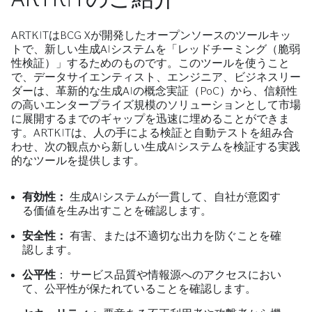
ARTKITはBCG Xが開発したオープンソースのツールキッ
トで、新しい生成AIシステムを「レッドチーミング（脆弱
性検証）」するためのものです。このツールを使うこと
で、データサイエンティスト、エンジニア、ビジネスリー
ダーは、革新的な生成AIの概念実証（PoC）から、信頼性
の高いエンタープライズ規模のソリューションとして市場
に展開するまでのギャップを迅速に埋めることができま
す。ARTKITは、人の手による検証と自動テストを組み合
わせ、次の観点から新しい生成AIシステムを検証する実践
的なツールを提供します。
有効性：
生成AIシステムが一貫して、自社が意図す
る価値を生み出すことを確認します。
安全性：
有害、または不適切な出力を防ぐことを確
認します。
公平性
： サービス品質や情報源へのアクセスにおい
て、公平性が保たれていることを確認します。