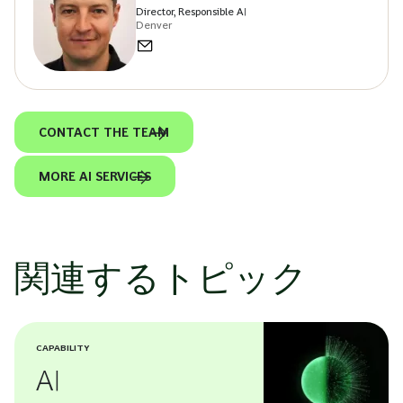
Director, Responsible AI
Denver
CONTACT THE TEAM
MORE AI SERVICES
関連するトピック
CAPABILITY
AI