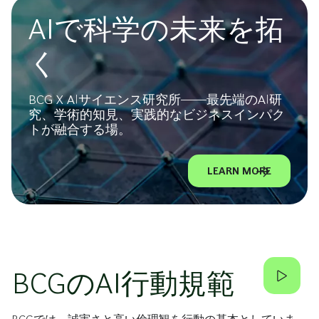
AIで科学の未来を拓
く
BCG X AIサイエンス研究所――最先端のAI研
究、学術的知見、実践的なビジネスインパク
トが融合する場。
LEARN MORE
BCGのAI行動規範