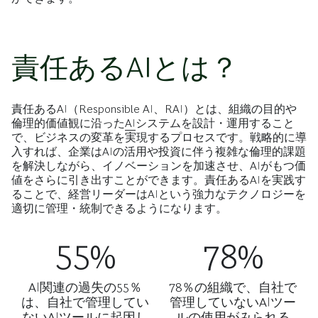
責任あるAIとは？
責任あるAI（Responsible AI、RAI）とは、組織の目的や
倫理的価値観に沿った
AI
システムを設計・運用すること
で、ビジネスの変革を実現するプロセスです。戦略的に導
入すれば、企業はAIの活用や投資に伴う複雑な倫理的課題
を解決しながら、イノベーションを加速させ、AIがもつ価
値をさらに引き出すことができます。責任あるAIを実践す
ることで、経営リーダーはAIという強力なテクノロジーを
適切に管理・統制できるようになります。
55%
78%
AI関連の過失の55％
78％の組織で、自社で
は、自社で管理してい
管理していないAIツー
ないAIツールに起因し
ルの使用がみられる