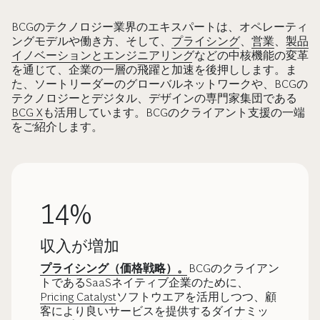
BCGのテクノロジー業界のエキスパートは、オペレーティ
ングモデルや働き方、そして、
プライシング
、
営業
、
製品
イノベーションとエンジニアリング
などの中核機能の変革
を通じて、企業の一層の飛躍と加速を後押しします。ま
た、ソートリーダーのグローバルネットワークや、BCGの
テクノロジーとデジタル、デザインの専門家集団である
BCG X
も活用しています。BCGのクライアント支援の一端
をご紹介します。
14%
収入が増加
プライシング（価格戦略）。
BCGのクライアン
トであるSaaSネイティブ企業のために、
Pricing Catalyst
ソフトウエアを活用しつつ、顧
客により良いサービスを提供するダイナミッ