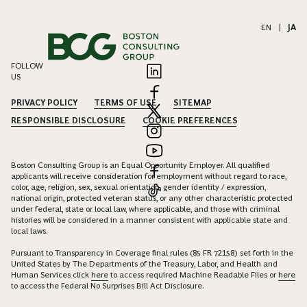
EN
|
JA
FOLLOW
US
PRIVACY POLICY
TERMS OF USE
SITEMAP
RESPONSIBLE DISCLOSURE
COOKIE PREFERENCES
Boston Consulting Group is an Equal Opportunity Employer. All qualified
applicants will receive consideration for employment without regard to race,
color, age, religion, sex, sexual orientation, gender identity / expression,
national origin, protected veteran status, or any other characteristic protected
under federal, state or local law, where applicable, and those with criminal
histories will be considered in a manner consistent with applicable state and
local laws.
Pursuant to Transparency in Coverage final rules (85 FR 72158) set forth in the
United States by The Departments of the Treasury, Labor, and Health and
Human Services click
here
to access required Machine Readable Files or
here
to access the Federal No Surprises Bill Act Disclosure.