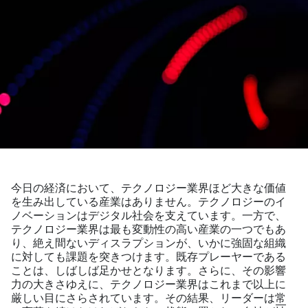
今日の経済において、テクノロジー業界ほど大きな価値
を生み出している産業はありません。テクノロジーのイ
ノベーションはデジタル社会を支えています。一方で、
テクノロジー業界は最も変動性の高い産業の一つでもあ
り、絶え間ないディスラプションが、いかに強固な組織
に対しても課題を突きつけます。既存プレーヤーである
ことは、しばしば足かせとなります。さらに、その影響
力の大きさゆえに、テクノロジー業界はこれまで以上に
厳しい目にさらされています。その結果、リーダーは
常