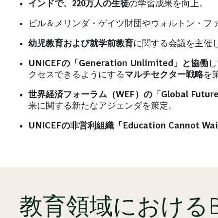
インドで、220万人の生徒
の学習成果を向上。
ビル＆メリンダ・ゲイツ財団
や
ウォルトン・フ
幼児教育および就学前教育
に関する会議を主催
UNICEFの「Generation Unlimited」と協働
し
クセスできるようにする
マルチセクター戦略
を
世界経済フォーラム（WEF）の「Global Future C
来に関する新たなアジェンダを策定。
UNICEFの非営利組織「Education Cannot Wa
教育領域における