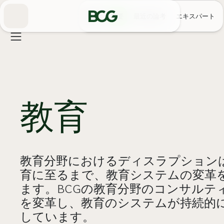
Skip
to
教育
概要
最近の論考
エキスパート
Main
教育
教育分野におけるディスラプション
育に至るまで、教育システムの変革
ます。BCGの教育分野のコンサルテ
を変革し、教育のシステムが持続的
しています。