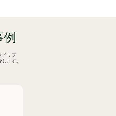
事例
タドリブ
介します。