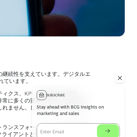
の継続性を支えています。デジタルエ
れています。
ィクス、KPI（重要業績評価指
SUBSCRIBE
非常に多くの要素を整合させる必要が
Stay ahead with BCG insights on
しれません。しかし、それは可能で
marketing and sales
トランスフォーメーションに必要な全
クライアントと協働し、目指す成果を