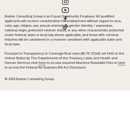
Boston Consulting Group is an Equal Opportunity Employer. All qualified
applicants will receive consideration for employment without regard to race,
color, age, religion, sex, sexual orientation, gender identity / expression,
national origin, protected veteran status, or any other characteristic protected
under federal, state or local law, where applicable, and those with criminal
histories will be considered in a manner consistent with applicable state and
local laws.
Pursuant to Transparency in Coverage final rules (85 FR 72158) set forth in the
United States by The Departments of the Treasury, Labor, and Health and
Human Services click
here
to access required Machine Readable Files or
here
to access the Federal No Surprises Bill Act Disclosure.
© 2026 Boston Consulting Group