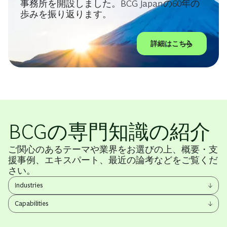
事務所を開設しました。BCG Japanの60年の
歩みを振り返ります。
詳細はこちら
BCGの専門知識の紹介
ご関心のあるテーマや業界をお選びの上、概要・支
援事例、エキスパート、最近の論考などをご覧くだ
さい。
View
Industries
other
View
items
Capabilities
other
items