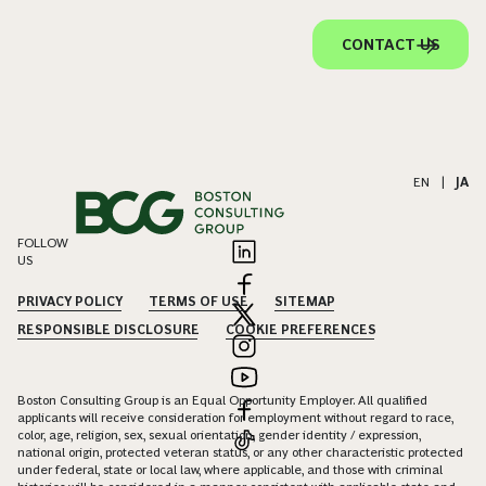
CONTACT US
EN
|
JA
FOLLOW
US
PRIVACY POLICY
TERMS OF USE
SITEMAP
RESPONSIBLE DISCLOSURE
COOKIE PREFERENCES
Boston Consulting Group is an Equal Opportunity Employer. All qualified
applicants will receive consideration for employment without regard to race,
color, age, religion, sex, sexual orientation, gender identity / expression,
national origin, protected veteran status, or any other characteristic protected
under federal, state or local law, where applicable, and those with criminal