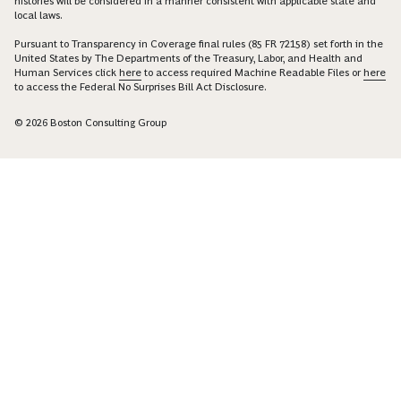
histories will be considered in a manner consistent with applicable state and
local laws.
Pursuant to Transparency in Coverage final rules (85 FR 72158) set forth in the
United States by The Departments of the Treasury, Labor, and Health and
Human Services click
here
to access required Machine Readable Files or
here
to access the Federal No Surprises Bill Act Disclosure.
© 2026 Boston Consulting Group