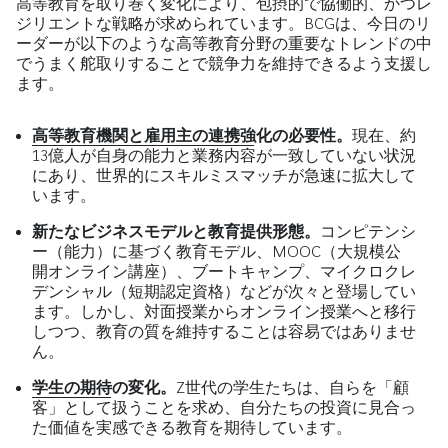
高等教育を取り巻く変化により、包摂的で協働的、かつレ
ジリエントな戦略が求められています。BCGは、今日のリ
ーダーが以下のような高等教育分野の重要なトレンドの中
でうまく舵取りすることで競争力を維持できるよう支援し
ます。
高等教育機関と雇用主の連携強
化の必要性。
現在、約
13億人が自身の能力と業務内容が一致していない状況
にあり、世界的にスキルミスマッチが急速に拡大して
います。
新たなビジネスモデルと教育提供形態。
コンピテンシ
ー（能力）に基づく教育モデル、MOOC（大規模公
開オンライン講座）、ブートキャンプ、マイクロクレ
デンシャル（短期認定資格）などが次々と登場してい
ます。しかし、対面授業からオンライン授業へと移行
しつつ、教育の質を維持することは容易ではありませ
ん。
学生の期待
の変化。
Z世代の学生たちは、自らを「顧
客」として扱うことを求め、自分たちの投資に見合っ
た価値を実感できる教育を期待しています。