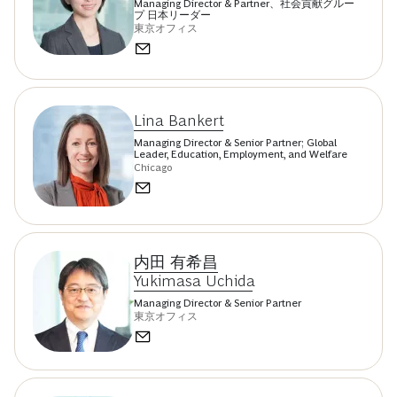
Managing Director & Partner、社会貢献グルー
プ 日本リーダー
東京オフィス
Lina Bankert
Managing Director & Senior Partner; Global
Leader, Education, Employment, and Welfare
Chicago
内田 有希昌
Yukimasa Uchida
Managing Director & Senior Partner
東京オフィス