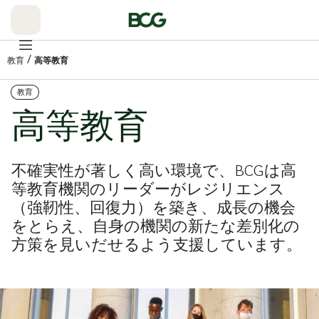
Skip
to
Main
/
教育
高等教育
教育
高等教育
不確実性が著しく高い環境で、BCGは高
等教育機関のリーダーがレジリエンス
（強靭性、回復力）を築き、成長の機会
をとらえ、自身の機関の新たな差別化の
方策を見いだせるよう支援しています。