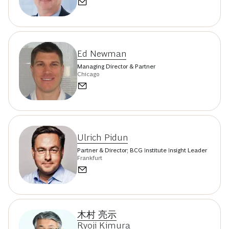
Ed Newman
Managing Director & Partner
Chicago
Ulrich Pidun
Partner & Director; BCG Institute Insight Leader
Frankfurt
木村 亮示
Ryoji Kimura