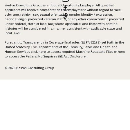
Boston Consulting Group is an Equal Opportunity Employer. All qualified
applicants will receive consideration for employment without regard to race,
color, age, religion, sex, sexual orientation, gender identity / expression,
national origin, protected veteran status, or any other characteristic protected
under federal, state or local law, where applicable, and those with criminal
histories will be considered in a manner consistent with applicable state and
local laws.
Pursuant to Transparency in Coverage final rules (85 FR 72158) set forth in the
United States by The Departments of the Treasury, Labor, and Health and
Human Services click
here
to access required Machine Readable Files or
here
to access the Federal No Surprises Bill Act Disclosure.
© 2026 Boston Consulting Group