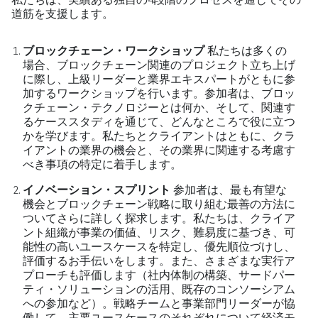
道筋を支援します。
ブロックチェーン・ワークショップ
私たちは多くの
場合、ブロックチェーン関連のプロジェクト立ち上げ
に際し、上級リーダーと業界エキスパートがともに参
加するワークショップを行います。参加者は、ブロッ
クチェーン・テクノロジーとは何か、そして、関連す
るケーススタディを通じて、どんなところで役に立つ
かを学びます。私たちとクライアントはともに、クラ
イアントの業界の機会と、その業界に関連する考慮す
べき事項の特定に着手します。
イノベーション・スプリント
参加者は、最も有望な
機会とブロックチェーン戦略に取り組む最善の方法に
ついてさらに詳しく探求します。私たちは、クライア
ント組織が事業の価値、リスク、難易度に基づき、可
能性の高いユースケースを特定し、優先順位づけし、
評価するお手伝いをします。また、さまざまな実行ア
プローチも評価します（社内体制の構築、サードパー
ティ・ソリューションの活用、既存のコンソーシアム
への参加など）。戦略チームと事業部門リーダーが協
働して、主要ユースケースのそれぞれについて経済モ