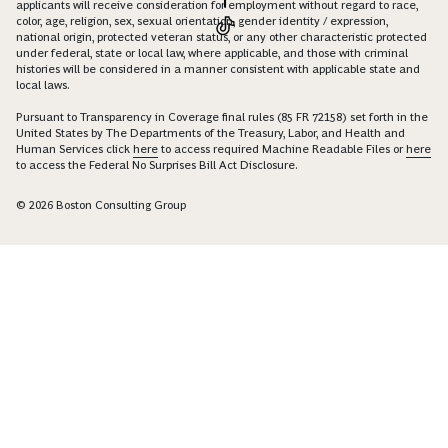
applicants will receive consideration for employment without regard to race,
color, age, religion, sex, sexual orientation, gender identity / expression,
national origin, protected veteran status, or any other characteristic protected
under federal, state or local law, where applicable, and those with criminal
histories will be considered in a manner consistent with applicable state and
local laws.
Pursuant to Transparency in Coverage final rules (85 FR 72158) set forth in the
United States by The Departments of the Treasury, Labor, and Health and
Human Services click
here
to access required Machine Readable Files or
here
to access the Federal No Surprises Bill Act Disclosure.
© 2026 Boston Consulting Group