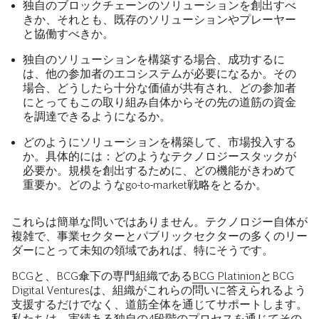
独自のブロックチェーンのソリューションを創出すべ
きか、それとも、既存のソリューションやプレーヤー
と協働すべきか。
独自のソリューションを構築する場合、成功するに
は、他の参加者のエコシステムが必要になるか。その
場合、どうしたら十分な価値が共有され、どの参加者
にとってもこの取り組み自体からその先の道筋の資金
を調達できるようになるか。
どのようにソリューションを構築して、市場投入する
か。具体的には：どのようなテクノロジースタックが
必要か。規模を創出するために、どの機能がきわめて
重要か。どのようなgo-to-market戦略をとるか。
これらは簡単な問いではありません。テクノロジー自体が
複雑で、事業セクターとパブリックセクターの多くのリー
ダーにとって未知の領域であれば、特にそうです。
BCGと、BCG傘下の専門組織である
BCG Platinion
とBCG
Digital Venturesは、組織がこれらの問いに答えられるよう
支援するだけでなく、道筋全体を通じてサポートします。
私たちは、実績ある独自の4段階のプロセスを通じてその