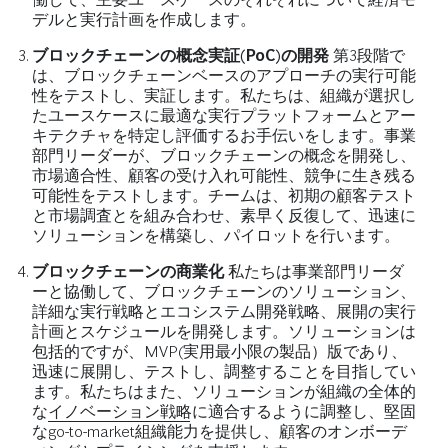
デルと実行計画を作成します。
ブロックチェーンの概念実証(PoC)の開発
第3段階で
は、ブロックチェーンベースのアプローチの実行可能
性をテストし、実証します。私たちは、組織が選択し
たユースケースに最適な実行プラットフォームとアー
キテクチャを特定し評価するお手伝いをします。事業
部門リーダーが、ブロックチェーンの概念を開発し、
市場適合性、顧客の受け入れ可能性、競争に生き残る
可能性をテストします。チームは、初期の顧客テスト
と市場調査とを組み合わせ、素早く反復して、迅速に
ソリューションを構築し、パイロットを行います。
ブロックチェーンの商業化
私たちは事業部門リーダ
ーと協働して、ブロックチェーンのソリューション、
詳細な実行戦略とエコシステム開発戦略、展開の実行
計画とスケジュールを開発します。ソリューションは
包括的ですが、MVP(実用最小限の製品）版であり、
迅速に展開し、テストし、調整することを目指してい
ます。私たちはまた、ソリューションが組織の全体的
な
イノベーション戦略
に適合するように調整し、堅固
なgo-to-market組織能力を提供し、顧客のオンボーデ