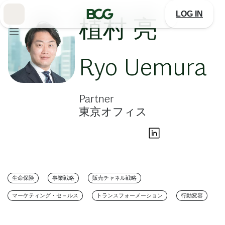
Skip
to
LOG IN
Main
植村 亮
Ryo Uemura
Partner
東京オフィス
生命保険
事業戦略
販売チャネル戦略
マーケティング・セ－ルス
トランスフォーメーション
行動変容