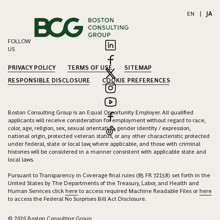
EN
|
JA
FOLLOW
US
PRIVACY POLICY
TERMS OF USE
SITEMAP
RESPONSIBLE DISCLOSURE
COOKIE PREFERENCES
Boston Consulting Group is an Equal Opportunity Employer. All qualified
applicants will receive consideration for employment without regard to race,
color, age, religion, sex, sexual orientation, gender identity / expression,
national origin, protected veteran status, or any other characteristic protected
under federal, state or local law, where applicable, and those with criminal
histories will be considered in a manner consistent with applicable state and
local laws.
Pursuant to Transparency in Coverage final rules (85 FR 72158) set forth in the
United States by The Departments of the Treasury, Labor, and Health and
Human Services click
here
to access required Machine Readable Files or
here
to access the Federal No Surprises Bill Act Disclosure.
© 2026 Boston Consulting Group