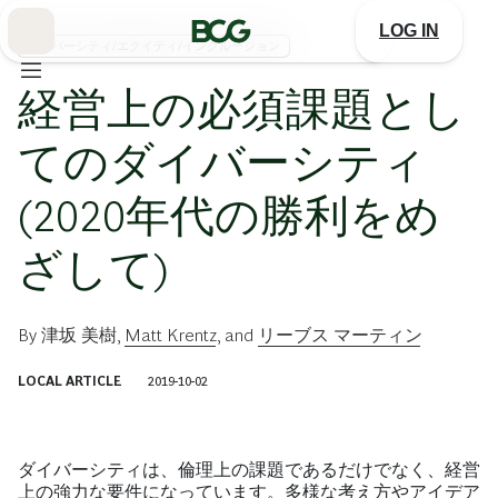
Skip
to
LOG IN
Main
ダイバーシティ/エクイティ/インクルージョン
経営上の必須課題とし
てのダイバーシティ
(2020年代の勝利をめ
ざして)
By
津坂 美樹
,
Matt Krentz
, and
リーブス マーティン
LOCAL ARTICLE
2019-10-02
ダイバーシティは、倫理上の課題であるだけでなく、経営
上の強力な要件になっています。多様な考え方やアイデア