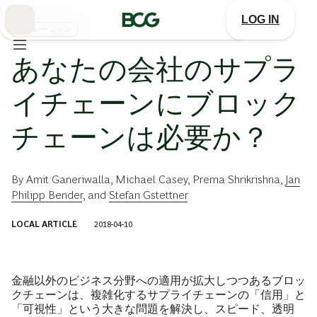
Skip
to
LOG IN
Main
オペレーション
あなたの会社のサプラ
イチェーンにブロック
チェーンは必要か？
By
Amit Ganeriwalla
,
Michael Casey
,
Prema Shrikrishna
,
Jan
Philipp Bender
, and
Stefan Gstettner
LOCAL ARTICLE
2018-04-10
金融以外のビジネス分野への適用が拡大しつつあるブロッ
クチェーンは、複雑化するサプライチェーンの「信用」と
「可視性」という大きな問題を解決し、スピード、透明