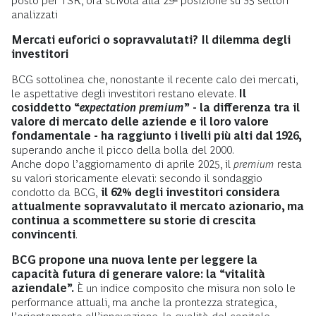
posto per TSR, ora scivola alla 29ª posizione su 35 settori
analizzati
Mercati euforici o sopravvalutati? Il dilemma degli
investitori
BCG sottolinea che, nonostante il recente calo dei mercati,
le aspettative degli investitori restano elevate.
Il
cosiddetto “
expectation premium
” - la differenza tra il
valore di mercato delle aziende e il loro valore
fondamentale - ha raggiunto i livelli più alti dal 1926,
superando anche il picco della bolla del 2000.
Anche dopo l’aggiornamento di aprile 2025, il
premium
resta
su valori storicamente elevati: secondo il sondaggio
condotto da BCG,
il 62% degli investitori considera
attualmente sopravvalutato il mercato azionario, ma
continua a scommettere su storie di crescita
convincenti
.
BCG propone una nuova lente per leggere la
capacità futura di generare valore: la “vitalità
aziendale”.
È un indice composito che misura non solo le
performance attuali, ma anche la prontezza strategica,