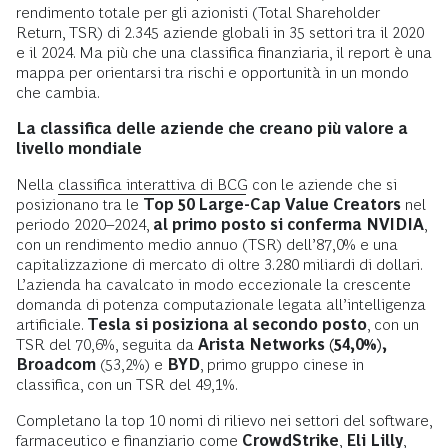
rendimento totale per gli azionisti (Total Shareholder
Return, TSR) di 2.345 aziende globali in 35 settori tra il 2020
e il 2024. Ma più che una classifica finanziaria, il report è una
mappa per orientarsi tra rischi e opportunità in un mondo
che cambia.
La classifica delle aziende che creano più valore a
livello mondiale
Nella
classifica interattiva di BCG
con le aziende che si
posizionano tra le
Top 50 Large-Cap Value Creators
nel
periodo 2020–2024,
al
primo posto si conferma
NVIDIA
,
con un rendimento medio annuo (TSR) dell’87,0% e una
capitalizzazione di mercato di oltre 3.280 miliardi di dollari.
L’azienda ha cavalcato in modo eccezionale la crescente
domanda di potenza computazionale legata all’intelligenza
artificiale.
Tesla si posiziona al secondo posto
, con un
TSR del 70,6%, seguita da
Arista Networks
(54,0%),
Broadcom
(53,2%) e
BYD
, primo gruppo cinese in
classifica, con un TSR del 49,1%.
Completano la top 10 nomi di rilievo nei settori del software,
farmaceutico e finanziario come
CrowdStrike
,
Eli Lilly
,