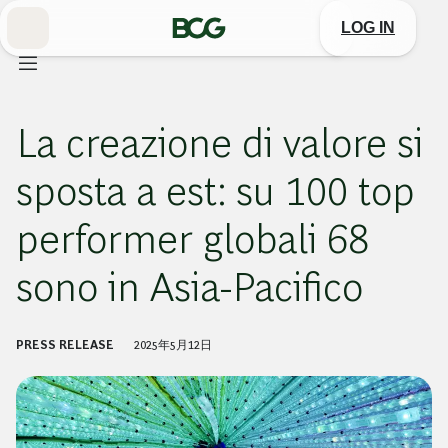
Skip
to
LOG IN
Main
La creazione di valore si
sposta a est: su 100 top
performer globali 68
sono in Asia-Pacifico
PRESS RELEASE
2025年5月12日