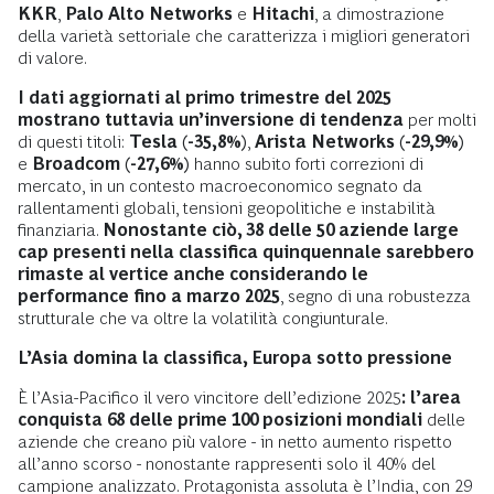
KKR
,
Palo Alto Networks
e
Hitachi
, a dimostrazione
della varietà settoriale che caratterizza i migliori generatori
di valore.
I dati aggiornati al primo trimestre del 2025
mostrano tuttavia un’inversione di tendenza
per molti
di questi titoli:
Tesla (-35,8%)
,
Arista Networks (-29,9%)
e
Broadcom (-27,6%)
hanno subito forti correzioni di
mercato, in un contesto macroeconomico segnato da
rallentamenti globali, tensioni geopolitiche e instabilità
finanziaria.
Nonostante ciò, 38 delle 50 aziende large
cap presenti nella classifica quinquennale sarebbero
rimaste al vertice anche considerando le
performance fino a marzo 2025
, segno di una robustezza
strutturale che va oltre la volatilità congiunturale.
L’Asia domina la classifica, Europa sotto pressione
È l’Asia-Pacifico il vero vincitore dell’edizione 2025
: l’area
conquista 68 delle prime 100 posizioni mondiali
delle
aziende che creano più valore - in netto aumento rispetto
all’anno scorso - nonostante rappresenti solo il 40% del
campione analizzato. Protagonista assoluta è l’India, con 29