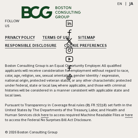
EN
|
JA
FOLLOW
US
PRIVACY POLICY
TERMS OF USE
SITEMAP
RESPONSIBLE DISCLOSURE
COOKIE PREFERENCES
Boston Consulting Group is an Equal Opportunity Employer. All qualified
applicants will receive consideration for employment without regard to race,
color, age, religion, sex, sexual orientation, gender identity / expression,
national origin, protected veteran status, or any other characteristic protected
under federal, state or local law, where applicable, and those with criminal
histories will be considered in a manner consistent with applicable state and
local laws.
Pursuant to Transparency in Coverage final rules (85 FR 72158) set forth in the
United States by The Departments of the Treasury, Labor, and Health and
Human Services click
here
to access required Machine Readable Files or
here
to access the Federal No Surprises Bill Act Disclosure.
© 2026 Boston Consulting Group