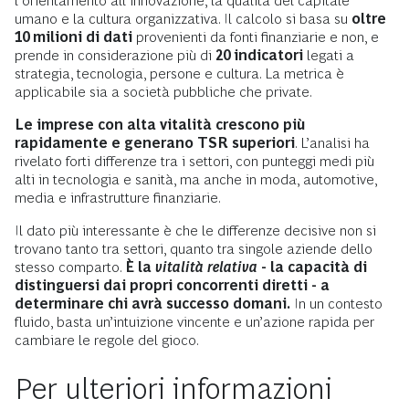
l’orientamento all’innovazione, la qualità del capitale
umano e la cultura organizzativa. Il calcolo si basa su
oltre
10 milioni di dati
provenienti da fonti finanziarie e non, e
prende in considerazione più di
20 indicatori
legati a
strategia, tecnologia, persone e cultura. La metrica è
applicabile sia a società pubbliche che private.
Le imprese con alta vitalità crescono più
rapidamente e generano TSR superiori
. L’analisi ha
rivelato forti differenze tra i settori, con punteggi medi più
alti in tecnologia e sanità, ma anche in moda, automotive,
media e infrastrutture finanziarie.
Il dato più interessante è che le differenze decisive non si
trovano tanto tra settori, quanto tra singole aziende dello
stesso comparto.
È la
vitalità relativa
- la capacità di
distinguersi dai propri concorrenti diretti - a
determinare chi avrà successo domani.
In un contesto
fluido, basta un’intuizione vincente e un’azione rapida per
cambiare le regole del gioco.
Per ulteriori informazioni