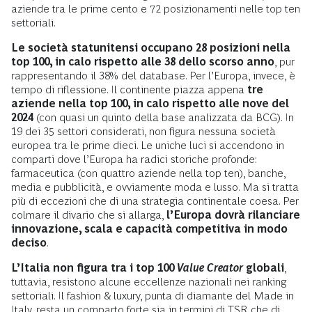
aziende tra le prime cento e 72 posizionamenti nelle top ten
settoriali.
Le società statunitensi
occupano 28 posizioni nella
top 100, in calo rispetto alle 38 dello scorso anno
, pur
rappresentando il 38% del database. Per l’Europa, invece, è
tempo di riflessione. Il continente piazza appena
tre
aziende nella top 100, in calo rispetto alle nove del
2024
(con
quasi un quinto della base analizzata da BCG). In
19 dei 35 settori considerati, non figura nessuna società
europea tra le prime dieci. Le uniche luci si accendono in
comparti dove l’Europa ha radici storiche profonde:
farmaceutica (con quattro aziende nella top ten), banche,
media e pubblicità, e ovviamente moda e lusso. Ma si tratta
più di eccezioni che di una strategia continentale coesa. Per
colmare il divario che si allarga,
l’Europa dovrà rilanciare
innovazione, scala e capacità competitiva in modo
deciso
.
L’Italia non figura tra i top 100
Value Creator
globali
,
tuttavia, resistono alcune eccellenze nazionali nei ranking
settoriali. Il fashion & luxury, punta di diamante del Made in
Italy, resta un comparto forte sia in termini di TSR che di