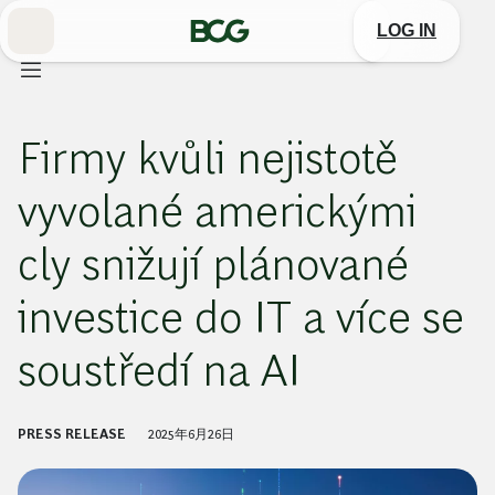
Skip
to
LOG IN
Main
Firmy kvůli nejistotě
vyvolané americkými
cly snižují plánované
investice do IT a více se
soustředí na AI
PRESS RELEASE
2025年6月26日