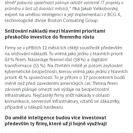
téměř polovina společností plánuje odložit volitelné IT projekty v
průměru o šest až dvanáct měsíců,“
říká Jakub Velkoborský,
expert na umělou inteligenci a její implementaci z BCG X,
technologické divize Boston Consulting Group.
Snižování nákladů mezi hlavními prioritami
přeskočilo investice do firemního růstu
Firmy se v příštích 12 měsících chtějí soustředit především
na snižování nákladů. To vnímá jako jednu z hlavních priorit
63 % firem. Následuje firemní růst (58 %) a digitální
transformace (55 %). Na čtvrtém místě je potom zvyšování
kybernetické bezpečnosti, kterou vnímá jako jednu z hlavních
priorit 41 % společností. To je přitom o 17 procentních bodů
méně než před zavedením amerických cel. Třetina firem
zároveň plánuje omezit své výdaje na bezpečnostní
infrastrukturu. Nejčastěji firmy sníží náklady v oblasti
komunikace, serverové infrastruktury, vztahů se zákazníky,
případně u nákupů hardwaru.
Do umělé inteligence budou více investovat
především ty firmy, které už ji hojně využívají