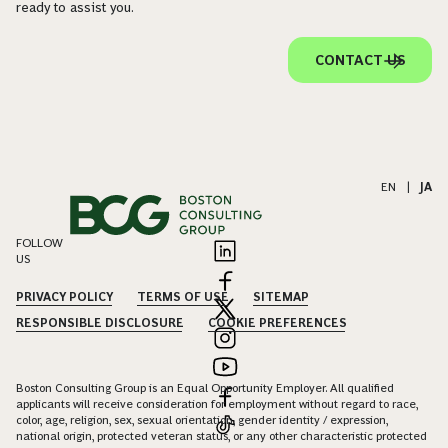
ready to assist you.
CONTACT US
EN
|
JA
FOLLOW
US
PRIVACY POLICY
TERMS OF USE
SITEMAP
RESPONSIBLE DISCLOSURE
COOKIE PREFERENCES
Boston Consulting Group is an Equal Opportunity Employer. All qualified
applicants will receive consideration for employment without regard to race,
color, age, religion, sex, sexual orientation, gender identity / expression,
national origin, protected veteran status, or any other characteristic protected