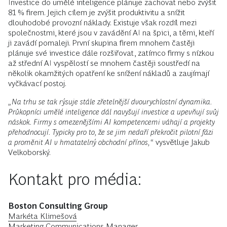
Investice do umělé inteligence plánuje zachovat nebo zvýšit
81 % firem. Jejich cílem je zvýšit produktivitu a snížit
dlouhodobé provozní náklady. Existuje však rozdíl mezi
společnostmi, které jsou v zavádění AI na špici, a těmi, kteří
ji zavádí pomaleji. První skupina firem mnohem častěji
plánuje své investice dále rozšiřovat, zatímco firmy s nízkou
až střední AI vyspělostí se mnohem častěji soustředí na
několik okamžitých opatření ke snížení nákladů a zaujímají
vyčkávací postoj.
„Na trhu se tak rýsuje stále zřetelnější dvourychlostní dynamika.
Průkopníci umělé inteligence dál navyšují investice a upevňují svůj
náskok. Firmy s omezenějšími AI kompetencemi váhají a projekty
přehodnocují. Typicky pro to, že se jim nedaří překročit pilotní fázi
a proměnit AI v hmatatelný obchodní přínos,“
vysvětluje Jakub
Velkoborský.
Kontakt pro média:
Boston Consulting Group
Markéta Klimešová
Marketing Communications Manager