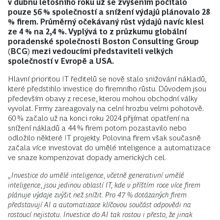
v dubnu letošního roku už se zvýšením počítalo
pouze 56 % společností a snížení výdajů plánovalo 28
% firem. Průměrný očekávaný růst výdajů navíc klesl
ze 4 % na 2,4 %. Vyplývá to z průzkumu globální
poradenské společnosti Boston Consulting Group
(BCG) mezi vedoucími představiteli velkých
společností v Evropě a USA.
Hlavní prioritou IT ředitelů se nově stalo snižování nákladů,
které předstihlo investice do firemního růstu. Důvodem jsou
především obavy z recese, kterou mohou obchodní války
vyvolat. Firmy zareagovaly na celní hrozbu velmi pohotově.
60 % začalo už na konci roku 2024 přijímat opatření na
snížení nákladů a 44 % firem potom pozastavilo nebo
odložilo některé IT projekty. Polovina firem však současně
začala více investovat do umělé inteligence a automatizace
ve snaze kompenzovat dopady amerických cel.
„Investice do umělé inteligence, včetně generativní umělé
inteligence, jsou jedinou oblastí IT, kde v příštím roce více firem
plánuje výdaje zvýšit než snížit. Pro 47 % dotázaných firem
představují AI a automatizace klíčovou součást odpovědi na
rostoucí nejistotu. Investice do AI tak rostou i přesto, že jinak