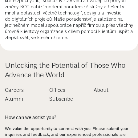
které zpochybňují současný stav věcí a uvádějí do pohybu
změny. BCG nabízí moderní poradenské služby a řešení v
mnoha oblastech včetně technologií, designu a investic
do digitálních projektů. Naše poradenství je založeno na
jedinečném modelu spolupráce napříč firmou a přes všechny
úrovně klientovy organizace s cílem pomoci klientům uspět a
zlepšit svět, ve kterém žijeme.
Unlocking the Potential of Those Who
Advance the World
Careers
Offices
About
Alumni
Subscribe
How can we assist you?
We value the opportunity to connect with you. Please submit your
inquiries and feedback, and our experienced professionals are