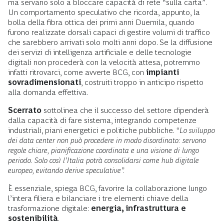
ma servano solo a bloccare capacità di rete “sulla carta”.
Un comportamento speculativo che ricorda, appunto, la
bolla della fibra ottica dei primi anni Duemila, quando
furono realizzate dorsali capaci di gestire volumi di traffico
che sarebbero arrivati solo molti anni dopo. Se la diffusione
dei servizi di intelligenza artificiale e delle tecnologie
digitali non procederà con la velocità attesa, potremmo
infatti ritrovarci, come avverte BCG, con
impianti
sovradimensionati
, costruiti troppo in anticipo rispetto
alla domanda effettiva.
Scerrato
sottolinea che il successo del settore dipenderà
dalla capacità di fare sistema, integrando competenze
industriali, piani energetici e politiche pubbliche.
“Lo sviluppo
dei data center non può procedere in modo disordinato: servono
regole chiare, pianificazione coordinata e una visione di lungo
periodo. Solo così l’Italia potrà consolidarsi come hub digitale
europeo, evitando derive speculative”.
È essenziale, spiega BCG, favorire la collaborazione lungo
l’intera filiera e bilanciare i tre elementi chiave della
trasformazione digitale:
energia, infrastruttura e
sostenibilità
.