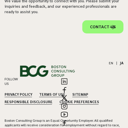
We value the opportunity to connect with you. Please submit your
inquiries and feedback, and our experienced professionals are
ready to assist you.
CONTACT US
EN
|
JA
FOLLOW
US
PRIVACY POLICY
TERMS OF USE
SITEMAP
RESPONSIBLE DISCLOSURE
COOKIE PREFERENCES
Boston Consulting Group is an Equal Opportunity Employer. All qualified
applicants will receive consideration for employment without regard to race,