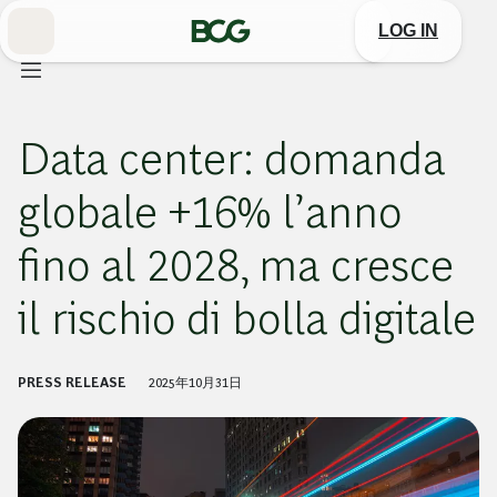
Skip
to
LOG IN
Main
Data center: domanda
globale +16% l’anno
fino al 2028, ma cresce
il rischio di bolla digitale
PRESS RELEASE
2025年10月31日