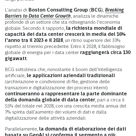
L'analisi di
Boston Consulting Group (BCG)
,
Breaking
Barriers to Data Center Growth
, analizza le dinamiche
profonde di un settore che sta ridisegnando l’economia
globale. Secondo il rapporto,
la richiesta mondiale di
capacità dei data center crescerà in media del 16%
l’anno tra il 2023 e il 2028
, un ritmo superiore del 33%
rispetto al triennio precedente. Entro il 2028, il fabbisogno
globale di energia per i data center
raggiungerà circa 130
gigawatt
.
BCG sottolinea che, nonostante il boom dell’intelligenza
artificiale,
le applicazioni aziendali tradizionali
(archiviazione e condivisione di file, gestione delle
transazioni e digitalizzazione dei processi interni)
continueranno a rappresentare la parte dominante
della domanda globale di data center
, pari a circa il
55% del totale nel 2028, con una crescita media annua del
7% spinta dall'aumento dei volumi di dati e dalla
digitalizzazione delle attività aziendali.
Parallelamente,
la
domanda di elaborazione dei dati
basata su GenAI si conferma il segmento a più