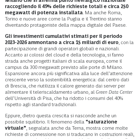
Milano che si afferma punto nevralgico nazionale
raccogliendo il 49% delle richieste totali e circa 250
megawatt di potenza installata
. Ma anche Roma,
Torino e nuove aree come la Puglia e il Trentino stanno
diventando protagoniste della mappa digitale del Paese.
Gli investimenti cumulativi stimati per il periodo
2023-2026 ammontano a circa 15 miliardi di euro
, con la
partecipazione di grandi operatori globali e nazionali.
Accanto ai colossi del cloud e della tecnologia, si fanno
strada anche progetti italiani di scala europea, come il
campus da 300 megawatt previsto alle porte di Milano.
Espansione ancora più significativa alla luce dell’attenzione
crescente verso la sostenibilità energetica: dal centro dati
di Brescia, che riutilizza il calore generato dai server per
alimentare il teleriscaldamento urbano, al
Green Data Center
dell’Università di Pisa, che ha ridotto i consumi del 40%
rispetto agli standard tradizionali.
Eppure, dietro questa crescita si nasconde anche un
possibile squilibrio. Il fenomeno della
“saturazione
virtuale”
,
segnalata anche da Terna, mostra come molte
richieste di connessione non si traducano in costruzioni reali,