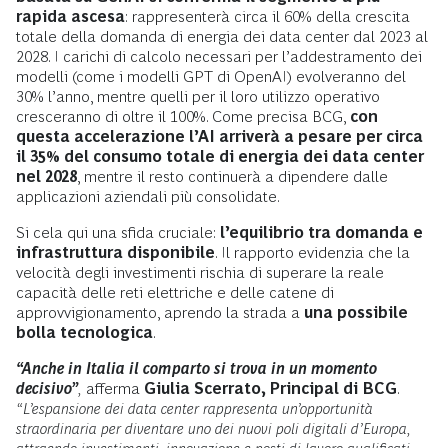
rapida ascesa
: rappresenterà circa il 60% della crescita
totale della domanda di energia dei data center dal 2023 al
2028. I carichi di calcolo necessari per l’addestramento dei
modelli (come i modelli GPT di OpenAI) evolveranno del
30% l’anno, mentre quelli per il loro utilizzo operativo
cresceranno di oltre il 100%. Come precisa BCG,
con
questa accelerazione l’AI arriverà a pesare per circa
il 35% del consumo totale di energia dei data center
nel 2028
, mentre il resto continuerà a dipendere dalle
applicazioni aziendali più consolidate.
Si cela qui una sfida cruciale:
l’equilibrio tra domanda e
infrastruttura disponibile
. Il rapporto evidenzia che la
velocità degli investimenti rischia di superare la reale
capacità delle reti elettriche e delle catene di
approvvigionamento, aprendo la strada a
una possibile
bolla tecnologica
.
“Anche in Italia il comparto si trova in un momento
decisivo”
,
afferma
Giulia Scerrato, Principal di BCG
.
“L’espansione dei data center rappresenta un’opportunità
straordinaria per diventare uno dei nuovi poli digitali d’Europa,