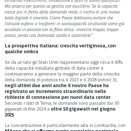
attraendo investimenti, innovazione e posti di lavoro qualificati.
Ma proprio per questo va gestita con equilibrio. Se la capacità
cresce più in fretta della domanda reale, il rischio di una nuova
bolla digitale è concreto. Come Paese dobbiamo evitare che
l’attuale euforia si trasformi in sovracapacità strutturale come già
accaduto in passato con la fibra ottica: investire troppo, troppo
presto, senza una domanda solida e sostenibile.”
La prospettiva italiana: crescita vertiginosa, con
qualche ombra
Se da un lato gli Stati Uniti rappresentano oggi circa il 60%
della capacità installata globale di data center e
continueranno a generare la maggior parte della crescita
della domanda di potenza tra il 2023 e il 2028 (
exhibit 3
),
negli ultimi due anni anche il nostro Paese ha
registrato un incremento straordinario nelle
richieste di connessione per nuovi data center
.
Secondo i dati di Terna, le domande sono passate dai 30
gigawatt di fine 2024 a
oltre
50 gigawatt nel giugno
2025
.
La concentrazione è particolarmente alta in Lombardia, con