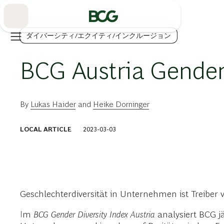
Skip
to
Main
ダイバーシティ/エクイティ/インクルージョン
BCG Austria Gender 
By
Lukas Haider
and
Heike Dorninger
LOCAL ARTICLE
2023-03-03
Geschlechterdiversität in Unternehmen ist Treiber
Im
BCG Gender Diversity Index Austria
analysiert BCG jä