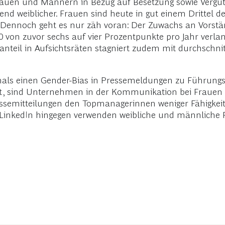
auen und Männern in Bezug auf Besetzung sowie Vergüt
d weiblicher. Frauen sind heute in gut einem Drittel de
18. Dennoch geht es nur zäh voran: Der Zuwachs an Vorst
2020 von zuvor sechs auf vier Prozentpunkte pro Jahr verl
nteil in Aufsichtsräten stagniert zudem mit durchschni
tmals einen Gender-Bias in Pressemeldungen zu Führung
t, sind Unternehmen in der Kommunikation bei Frauen 
ressemitteilungen den Topmanagerinnen weniger Fähigkei
 LinkedIn hingegen verwenden weibliche und männliche Fü