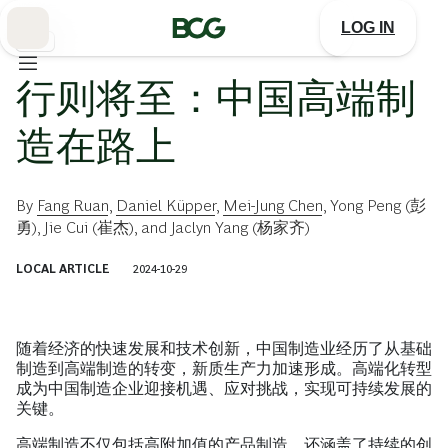
Skip
to
LOG IN
Main
製造
行则将至：中国高端制
造在路上
By
Fang Ruan
,
Daniel Küpper
,
Mei-Jung Chen
,
Yong Peng (彭
勇)
,
Jie Cui (崔杰)
, and
Jaclyn Yang (杨家齐)
LOCAL ARTICLE
2024-10-29
随着经济的快速发展和技术创新，中国制造业经历了从基础
制造到高端制造的转变，新质生产力加速形成。高端化转型
成为中国制造企业迎接机遇、应对挑战，实现可持续发展的
关键。
高端制造不仅包括高附加值的产品制造，还涵盖了持续的创