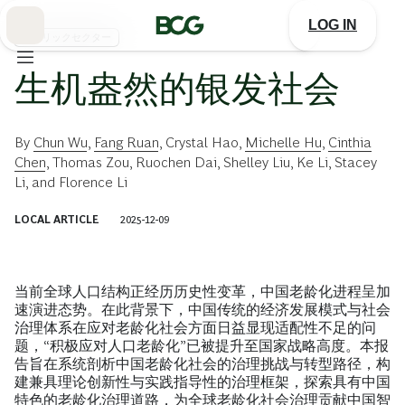
Skip
to
LOG IN
Main
パブリックセクター
生机盎然的银发社会
By
Chun Wu
,
Fang Ruan
,
Crystal Hao
,
Michelle Hu
,
Cinthia
Chen
,
Thomas Zou
,
Ruochen Dai
,
Shelley Liu
,
Ke Li
,
Stacey
Li
, and
Florence Li
LOCAL ARTICLE
2025-12-09
当前全球人口结构正经历历史性变革，中国老龄化进程呈加
速演进态势。在此背景下，中国传统的经济发展模式与社会
治理体系在应对老龄化社会方面日益显现适配性不足的问
题，“积极应对人口老龄化”已被提升至国家战略高度。本报
告旨在系统剖析中国老龄化社会的治理挑战与转型路径，构
建兼具理论创新性与实践指导性的治理框架，探索具有中国
特色的老龄化治理道路，为全球老龄化社会治理贡献中国智