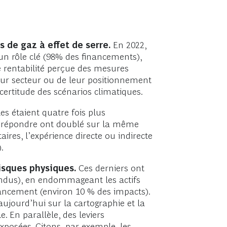
 de gaz à effet de serre.
En 2022,
un rôle clé (98% des financements),
ble rentabilité perçue des mesures
leur secteur ou de leur positionnement
ncertitude des scénarios climatiques.
es étaient quatre fois plus
y répondre ont doublé sur la même
res, l’expérience directe ou indirecte
.
isques physiques.
Ces derniers ont
tendus), en endommageant les actifs
nancement (environ 10 % des impacts).
ujourd’hui sur la cartographie et la
. En parallèle, des leviers
exposées. Citons, par exemple, les