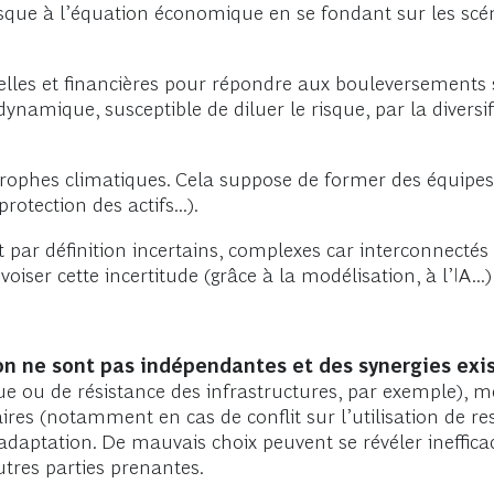
 risque à l’équation économique en se fondant sur les sc
les et financières pour répondre aux bouleversements 
 dynamique, susceptible de diluer le risque, par la divers
astrophes climatiques. Cela suppose de former des équip
otection des actifs...).
ont par définition incertains, complexes car interconnecté
ser cette incertitude (grâce à la modélisation, à l’IA...)
on ne sont pas indépendantes et des synergies exis
ue ou de résistance des infrastructures, par exemple), m
ires (notamment en cas de conflit sur l’utilisation de r
adaptation. De mauvais choix peuvent se révéler inefficac
autres parties prenantes.