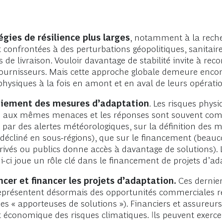
égies de résilience plus larges
, notamment à la reche
 confrontées à des perturbations géopolitiques, sanitair
 de livraison. Vouloir davantage de stabilité invite à re
 fournisseurs. Mais cette approche globale demeure encor
physiques à la fois en amont et en aval de leurs opérati
loiement des mesures d’adaptation
. Les risques physi
és aux mêmes menaces et les réponses sont souvent com
es par des alertes météorologiques, sur la définition des
décliné en sous-régions), que sur le financement (beauc
privés ou publics donne accès à davantage de solutions). 
ui-ci joue un rôle clé dans le financement de projets d’ad
cer et financer les projets d’adaptation.
Ces dernier
représentent désormais des opportunités commerciales r
es « apporteuses de solutions »). Financiers et assureurs
ct économique des risques climatiques. Ils peuvent exerc