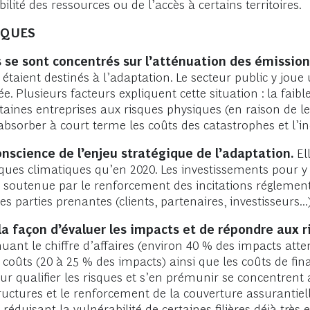
té des ressources ou de l’accès à certains territoires.
SQUES
se sont concentrés sur l’atténuation des émissions
aient destinés à l’adaptation. Le secteur public y joue 
ée. Plusieurs facteurs expliquent cette situation : la fai
ertaines entreprises aux risques physiques (en raison de 
 absorber à court terme les coûts des catastrophes et l’i
nscience de l’enjeu stratégique de l’adaptation.
Ell
ques climatiques qu’en 2020. Les investissements pour 
soutenue par le renforcement des incitations réglementai
 parties prenantes (clients, partenaires, investisseurs...)
façon d’évaluer les impacts et de répondre aux r
uant le chiffre d’affaires (environ 40 % des impacts at
coûts (20 à 25 % des impacts) ainsi que les coûts de fi
 qualifier les risques et s’en prémunir se concentrent a
ructures et le renforcement de la couverture assurantielle
réduisant la vulnérabilité de certaines filières déjà très 