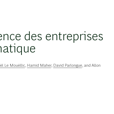
ence des entreprises
matique
ël Le Mouëllic
,
Hamid Maher
,
David Parlongue
, and
Allon