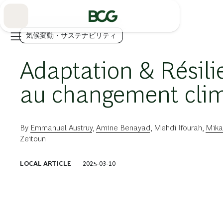
Skip
to
Main
気候変動・サステナビリティ
Adaptation & Résili
au changement cli
By
Emmanuel Austruy
,
Amine Benayad
,
Mehdi Ifourah
,
Mika
Zeitoun
LOCAL ARTICLE
2025-03-10