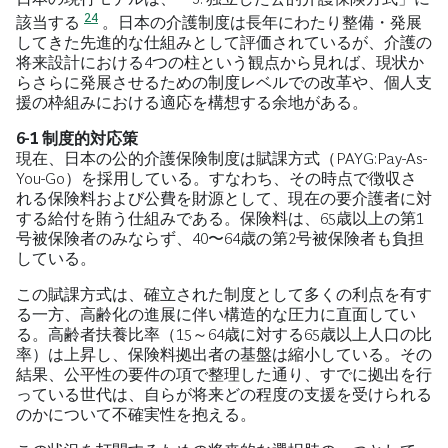
24
該当する
。日本の介護制度は長年にわたり整備・発展
してきた先進的な仕組みとして評価されているが、介護の
将来設計における4つの柱という観点から見れば、現状か
らさらに発展させるための制度レベルでの改革や、個人支
援の枠組みにおける適応を構想する余地がある。
6-1 制度的対応策
現在、日本の公的介護保険制度は賦課方式（PAYG:Pay-As-
You-Go）を採用している。すなわち、その時点で徴収さ
れる保険料および公費を財源として、現在の要介護者に対
する給付を賄う仕組みである。保険料は、65歳以上の第1
号被保険者のみならず、40〜64歳の第2号被保険者も負担
している。
この賦課方式は、確立された制度として多くの利点を有す
る一方、高齢化の進展に伴い構造的な圧力に直面してい
る。高齢者扶養比率（15～64歳に対する65歳以上人口の比
率）は上昇し、保険料拠出者の基盤は縮小している。その
結果、公平性の要件の項で整理した通り、すでに拠出を行
っている世代は、自らが将来どの程度の支援を受けられる
のかについて不確実性を抱える。