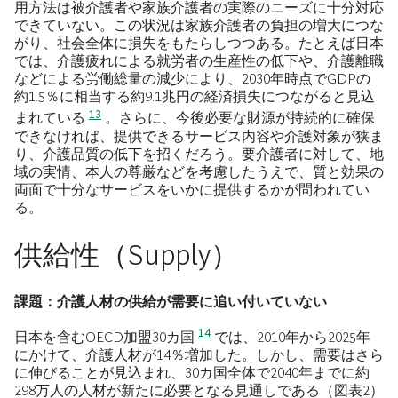
用方法は被介護者や家族介護者の実際のニーズに十分対応
できていない。この状況は家族介護者の負担の増大につな
がり、社会全体に損失をもたらしつつある。たとえば日本
では、介護疲れによる就労者の生産性の低下や、介護離職
などによる労働総量の減少により、2030年時点でGDPの
約1.5％に相当する約9.1兆円の経済損失につながると見込
13
まれている
。さらに、今後必要な財源が持続的に確保
できなければ、提供できるサービス内容や介護対象が狭ま
り、介護品質の低下を招くだろう。要介護者に対して、地
域の実情、本人の尊厳などを考慮したうえで、質と効果の
両面で十分なサービスをいかに提供するかが問われてい
る。
供給性（Supply）
課題：介護人材の供給が需要に追い付いていない
14
日本を含むOECD加盟30カ国
では、2010年から2025年
にかけて、介護人材が14％増加した。しかし、需要はさら
に伸びることが見込まれ、30カ国全体で2040年までに約
298万人の人材が新たに必要となる見通しである（図表2）