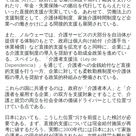
れたり、年金・失業保険への拠出を代行してもらえたりと
いった直接的支援が充実している。あわせて、労働法上の
支援制度として、介護休暇制度、家族介護時間制度など企
業への働きかけによる間接的支援も展開されている。
また、ノルウェーでは、介護サービスの大部分を自治体が
提供する体制のもとで、政府は個人向け給付（介護手当・
休業補償）など直接的支援を拡充すると同時に、企業によ
る介護支援制度の導入を奨励する助成金政策を進めてい
る。スペインも、「介護者支援法（Ley de
Dependencia）」を通じて、介護者への金銭給付など直接
的支援を行う一方、企業に対しても柔軟勤務制度や介護休
暇の導入を奨励する政策的枠組みが整備されている。
これらの国に共通するのは、政府が「介護者本人」と「介
護者を雇用する企業」の双方を支援対象とすることで、介
護と就労の両立を社会全体の価値ドライバーとして位置づ
けている点である。
日本においても、こうした位置づけを前提とした検討が必
要である。まず、直接的支援については現金給付施策が再
考に値するだろう。実際に2000年代には日本において家族
介護者への現金給付が議論されたが、女性が就労を離れ家