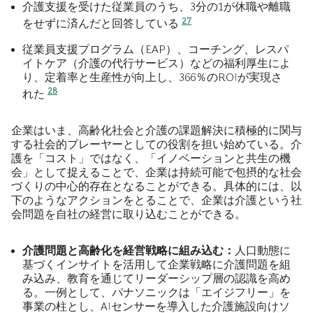
介護支援を受けた従業員のうち、3分の1が休職や離職
27
をせずに済んだと回答している
従業員支援プログラム（EAP）、コーチング、レスパ
イトケア（介護の代行サービス）などの福利厚生によ
り、定着率と生産性が向上し、366％のROIが実現さ
28
れた
企業はいま、高齢化社会と介護の課題解決に積極的に関与
する社会的プレーヤーとしての役割を担い始めている。介
護を「コスト」ではなく、「イノベーションと共生の機
会」として捉えることで、企業は持続可能で包摂的な社会
づくりの中心的存在となることができる。具体的には、以
下のようなアクションをとることで、企業は介護という社
会問題を自社の経営に取り込むことができる。
介護問題と高齢化を経営戦略に組み込む：
人口動態に
基づくインサイトを活用して企業戦略に介護問題を組
み込み、教育を通じてリーダーシップ層の認識を高め
EXPAND
る。一例として、パナソニックは「エイジフリー」を
事業の柱とし、AIセンサーを導入した介護施設向けソ