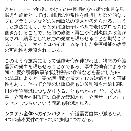
さらに、5～15年後にかけての中長期的な技術の進展を見
据えた施策としては、細胞の恒常性を維持した部分的なリ
プログラミングなどの先端療法の導入が考えられる。こう
した療法により、たとえば遺伝子レベルで老化プロセスに
働きかけることで、細胞の修復・再生や代謝機能の改善が
促され、結果として疾患の発症を遅らせることが期待され
る。加えて、マイクロバイオームを介した免疫機能の改善
の可能性も示唆されている。
このような施策によって健康寿命が伸びれば、将来の介護
需要の発生を遅らせることができる。厚生労働省による令
和4年度介護保険事業状況報告の数値などを基にしたBHI
の試算によると、要介護期間が最大で17％短縮される可能
性もあり、伴って介護の財政負担も17％削減され約1.8兆
16
円の予算節減につながりうることもわかった
。その結
果、介護者や財政面の負担が緩和され、介護サービスにア
クセスしづらいという問題も軽減される。
システム全体へのインパクト：
介護需要自体が減るため、
4つの基本要件のすべての強化につながる。