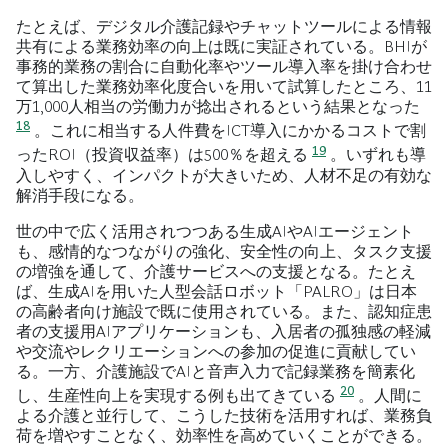
たとえば、デジタル介護記録やチャットツールによる情報
共有による業務効率の向上は既に実証されている。BHIが
事務的業務の割合に自動化率やツール導入率を掛け合わせ
て算出した業務効率化度合いを用いて試算したところ、11
万1,000人相当の労働力が捻出されるという結果となった
18
。これに相当する人件費をICT導入にかかるコストで割
19
ったROI（投資収益率）は500％を超える
。いずれも導
入しやすく、インパクトが大きいため、人材不足の有効な
解消手段になる。
世の中で広く活用されつつある生成AIやAIエージェント
も、感情的なつながりの強化、安全性の向上、タスク支援
の増強を通して、介護サービスへの支援となる。たとえ
ば、生成AIを用いた人型会話ロボット「PALRO」は日本
の高齢者向け施設で既に使用されている。また、認知症患
者の支援用AIアプリケーションも、入居者の孤独感の軽減
や交流やレクリエーションへの参加の促進に貢献してい
る。一方、介護施設でAIと音声入力で記録業務を簡素化
20
し、生産性向上を実現する例も出てきている
。人間に
よる介護と並行して、こうした技術を活用すれば、業務負
荷を増やすことなく、効率性を高めていくことができる。