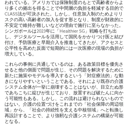
われている。アメリカでは保険制度のもとで高齢者からよ
り多くの拠出を得ることで中間層の負担を軽減する目的で
CLASS法が可決された。しかし、任意加入制のためよりリ
スクの高い高齢者の加入を促す形となり、制度が財政的に
不安定で維持が難しいなどの理由で施行に至らなかった。
シンガポールは2023年に「Healthier SG」戦略を打ち出
し、デジタルツールを活用して国民をかかりつけ医と結び
付け、予防医療と早期介入を推進してきたが、アクセスと
公平性を高めた反面で短期的には一次医療の現場の負担が
増大している。
これらの事例に共通しているのは、ある政策目標を優先さ
せると他の側面で問題が生じ、その問題を解決するために
新たに施策やモデルを導入するという「対症療法的」な動
きになりやすいということである。それにより既存の介護
システム全体が一挙に崩壊することはないが、目立たぬ形
であちこちに綻びが生じており、放置すれば破たんに向か
う可能性もある。しかし、この流れは避けられないもので
はない。介護の位置づけをこれまでの「社会保障の周辺領
域」から、「社会の持続性を支える中核領域」へと転換し
再設計することで、より強靭な介護システムの構築が可能
となる。