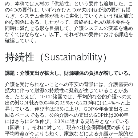
め、本稿では人材の「供給性」という要件も追加した。こ
の4つの要件は、いずれかひとつが欠ければ他の要件も揺
らぎ、システム全体が徐々に劣化していくという相互補完
的な関係にある。したがって、最終的に4つの基本要件を
同時に満たせる形を目指して、介護システムの変革を進め
なくてはならない。以下、それぞれの要件における課題を
確認していく。
持続性（Sustainability）
課題：介護支出が拡大し、財源確保の負担が増している。
介護を受けられないことへの不安の背景には、介護需要の
拡大に伴って財源の持続性に疑義が生じていることがあ
る。たとえば、OECD諸国では、平均的な公的介護への支
出の対GDP比が2004年の0.9％から2019年には1.4％へと上
昇している。伸び率は56％に上り、GDPや年金支出を上
回るペースである。公的介護への支出のGDP比は2040年
にはさらに64％伸び、2.3％に達する見込みとなっている
（図表1）。それに対して、現在の社会保障制度の多くは
平均寿命が今よりも短く、家族などによる介護が一般的だ