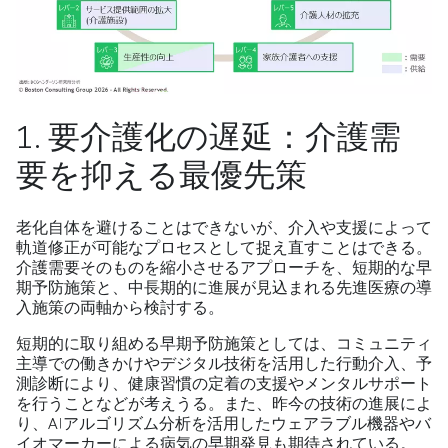
1. 要介護化の遅延：介護需
要を抑える最優先策
老化自体を避けることはできないが、介入や支援によって
軌道修正が可能なプロセスとして捉え直すことはできる。
介護需要そのものを縮小させるアプローチを、短期的な早
期予防施策と、中長期的に進展が見込まれる先進医療の導
入施策の両軸から検討する。
短期的に取り組める早期予防施策としては、コミュニティ
主導での働きかけやデジタル技術を活用した行動介入、予
測診断により、健康習慣の定着の支援やメンタルサポート
を行うことなどが考えうる。また、昨今の技術の進展によ
り、AIアルゴリズム分析を活用したウェアラブル機器やバ
イオマーカーによる病気の早期発見も期待されている。