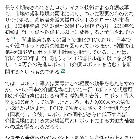
長らく期待されてきたロボティクス技術による介護改革
も、市場や規制環境の変化により、ついに現実のものとな
りつつある。高齢者介護支援ロボットのグローバル市場
は、2024年時点で約27億〜28億ドル規模であり、2030年代
初頭までに75億〜85億ドル以上に成長すると予測されてい
21
る
。関連施策も多くの国々で強化されており、日本で
も介護ロボット政策の推進が図られているほか、韓国では
第4次知能型ロボット基本計画を推進している。これは、
官民で2030年までに3兆ウォン（20億ドル超）以上を投資
し、100万台の先進ロボット（介護ロボットを含む）を展
22
開するというものである
。
では、ロボット導入は実際にどの程度の効果をもたらすの
か。BHIが日本の介護現場において一部ロボットで代替可
能な介護行為における時間削減効果を合算、ロボット導入
率を50％超として試算したところ、45万9,000人分の労働
力捻出が見込まれ、ROIは50％近くに達すると予測できた
（図表4）。今後、ロボットの価格がさらに低下すれば、
介護現場における大規模活用とロボットによる労働力補強
への道が開かれるだろう。
システム全体へのインパクト：
劇的に生産性が向上するた