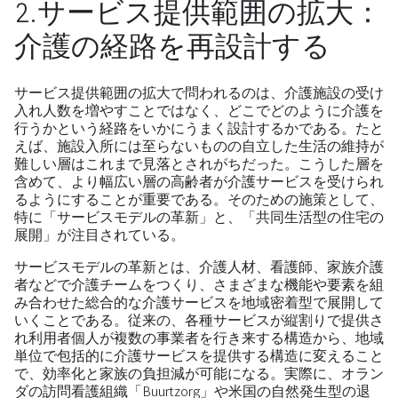
2.サービス提供範囲の拡大：
介護の経路を再設計する
サービス提供範囲の拡大で問われるのは、介護施設の受け
入れ人数を増やすことではなく、どこでどのように介護を
行うかという経路をいかにうまく設計するかである。たと
えば、施設入所には至らないものの自立した生活の維持が
難しい層はこれまで見落とされがちだった。こうした層を
含めて、より幅広い層の高齢者が介護サービスを受けられ
るようにすることが重要である。そのための施策として、
特に「サービスモデルの革新」と、「共同生活型の住宅の
展開」が注目されている。
サービスモデルの革新とは、介護人材、看護師、家族介護
者などで介護チームをつくり、さまざまな機能や要素を組
み合わせた総合的な介護サービスを地域密着型で展開して
いくことである。従来の、各種サービスが縦割りで提供さ
れ利用者個人が複数の事業者を行き来する構造から、地域
単位で包括的に介護サービスを提供する構造に変えること
で、効率化と家族の負担減が可能になる。実際に、オラン
ダの訪問看護組織「Buurtzorg」や米国の自然発生型の退