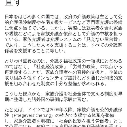
直す
日本をはじめ多くの国では、政府の介護政策は主として公
的介護保険制度や在宅支援サービスなど専門家介護の整備
に焦点を当てている。しかし、実際には就労者を含む家族
や親族などによる家族介護が依然として介護の中核を担っ
ている。家族介護者は介護システムの「見えない屋台骨」
であり、こうした人々を支援することは、すべての介護関
係者を支援することに等しい。
とりわけ重要なのは、介護を福祉政策の一領域にとどめる
のではなく、「社会経済政策」「労働力政策」の観点から
再定義することだ。家族介護者への直接的支援と、企業の
取り組みを促すインセンティブ設計などを通じた間接的支
援を組み合わせた制度の十分な整備が求められる。
こうした観点から、家族介護を社会全体で支える制度を早
期に整備した諸外国の事例は示唆に富む。
たとえば、ドイツでは2008年以降、家族介護を公的介護保
険（Pflegeversicherung）の枠内で支援する体系を整備
し、家族介護者を明確に「社会的役割を担う労働者」とし
て位置づけた。政府による雇用保護や無利子融資を受けら