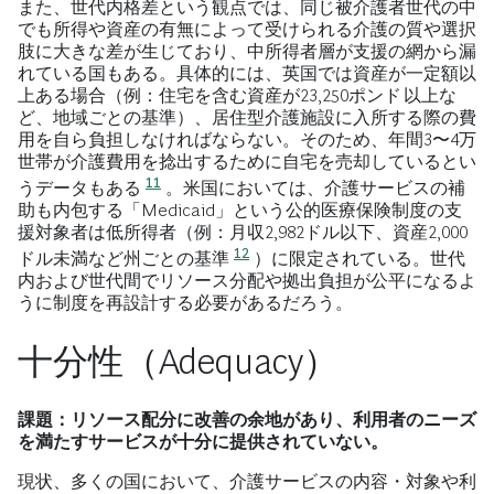
また、世代内格差という観点では、同じ被介護者世代の中
でも所得や資産の有無によって受けられる介護の質や選択
肢に大きな差が生じており、中所得者層が支援の網から漏
れている国もある。具体的には、英国では資産が一定額以
上ある場合（例：住宅を含む資産が23,250ポンド 以上な
ど、地域ごとの基準）、居住型介護施設に入所する際の費
用を自ら負担しなければならない。そのため、年間3〜4万
世帯が介護費用を捻出するために自宅を売却しているとい
11
うデータもある
。米国においては、介護サービスの補
助も内包する「Medicaid」という公的医療保険制度の支
援対象者は低所得者（例：月収2,982ドル以下、資産2,000
12
ドル未満など州ごとの基準
）に限定されている。世代
内および世代間でリソース分配や拠出負担が公平になるよ
うに制度を再設計する必要があるだろう。
十分性（Adequacy）
課題：リソース配分に改善の余地があり、利用者のニーズ
を満たすサービスが十分に提供されていない。
現状、多くの国において、介護サービスの内容・対象や利