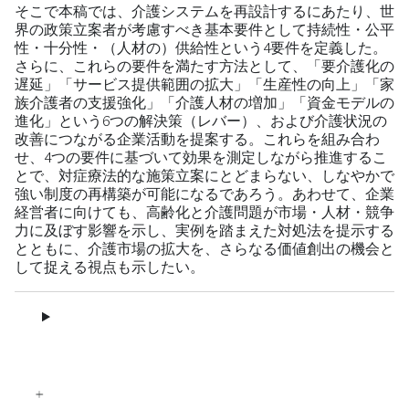
そこで本稿では、介護システムを再設計するにあたり、世
界の政策立案者が考慮すべき基本要件として持続性・公平
性・十分性・（人材の）供給性という4要件を定義した。
さらに、これらの要件を満たす方法として、「要介護化の
遅延」「サービス提供範囲の拡大」「生産性の向上」「家
族介護者の支援強化」「介護人材の増加」「資金モデルの
進化」という6つの解決策（レバー）、および介護状況の
改善につながる企業活動を提案する。これらを組み合わ
せ、4つの要件に基づいて効果を測定しながら推進するこ
とで、対症療法的な施策立案にとどまらない、しなやかで
強い制度の再構築が可能になるであろう。あわせて、企業
経営者に向けても、高齢化と介護問題が市場・人材・競争
力に及ぼす影響を示し、実例を踏まえた対処法を提示する
とともに、介護市場の拡大を、さらなる価値創出の機会と
して捉える視点も示したい。