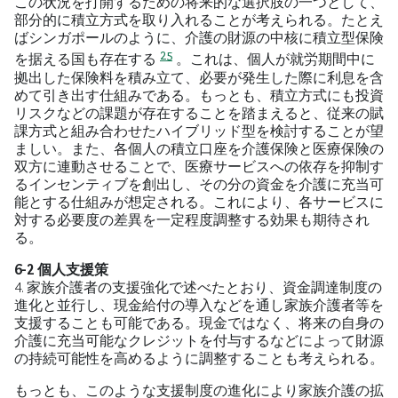
この状況を打開するための将来的な選択肢の一つとして、
部分的に積立方式を取り入れることが考えられる。たとえ
ばシンガポールのように、介護の財源の中核に積立型保険
25
を据える国も存在する
。これは、個人が就労期間中に
拠出した保険料を積み立て、必要が発生した際に利息を含
めて引き出す仕組みである。もっとも、積立方式にも投資
リスクなどの課題が存在することを踏まえると、従来の賦
課方式と組み合わせたハイブリッド型を検討することが望
ましい。また、各個人の積立口座を介護保険と医療保険の
双方に連動させることで、医療サービスへの依存を抑制す
るインセンティブを創出し、その分の資金を介護に充当可
能とする仕組みが想定される。これにより、各サービスに
対する必要度の差異を一定程度調整する効果も期待され
る。
6-2 個人支援策
4. 家族介護者の支援強化で述べたとおり、資金調達制度の
進化と並行し、現金給付の導入などを通し家族介護者等を
支援することも可能である。現金ではなく、将来の自身の
介護に充当可能なクレジットを付与するなどによって財源
の持続可能性を高めるように調整することも考えられる。
もっとも、このような支援制度の進化により家族介護の拡