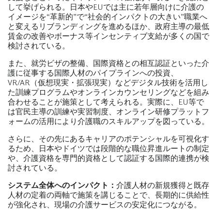
して挙げられる。日本やEUでは主に若年層向けに介護の
イメージを“革新的”で“社会的インパクトの大きい”職業へ
と変えるリブランディングを進めるほか、政府主導の最低
賃金の改善やボーナス等インセンティブ支給が多くの国で
検討されている。
また、就労ビザの整備、国際資格との相互認証といった介
護に従事する国際人材のパイプラインへの投資、
VR/AR（仮想現実・拡張現実）などデジタル技術を活用し
た訓練プログラムやオンラインカウンセリングなどを組み
合わせることが施策として考えられる。実際に、EU等で
は官民主導の訓練や実習制度、オンライン研修プラットフ
ォームの活用により介護職のスキルアップを図っている。
さらに、その先にあるキャリアのポテンシャルを可視化す
るため、日本やドイツでは段階的な職位昇進ルートの制定
や、介護資格を専門的資格として認証する国際的連携が検
討されている。
システム全体へのインパクト：
介護人材の新規獲得と既存
人材の定着の両軸で施策を講じることで、長期的に供給性
が強化され、現場の介護サービスの安定化につながる。