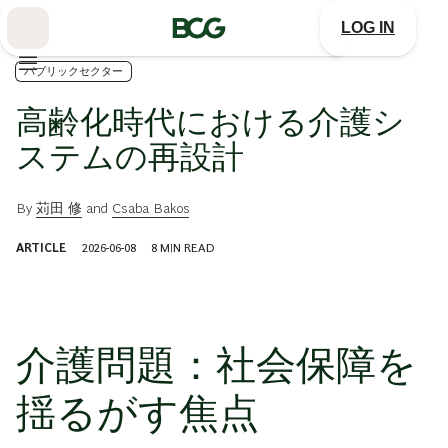
Skip
to
LOG IN
Main
パブリックセクター
高齢化時代における介護シ
ステムの再設計
By
苅田 修
and
Csaba Bakos
ARTICLE
2026-06-08
8
MIN READ
介護問題：社会保障を
揺るがす焦点