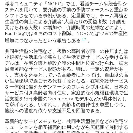
職者コミュニティ「NORC」では、看護チームや統合型シ
ステムを用いて、要介護の手前の予防フェーズへと重点を
シフトさせている事例がある。定量面でも、チーム再編と
生産性の向上による介護者1人当たりの受益者数（介護を
受けられる人数）の増加や、介護時間の短縮などにより、
Buurtzorgでは30％のコスト削減、NORCでは22％の生産性
17
増加につながったという報告もある
。
共同生活型の住宅など、複数の高齢者が同一の住居または
小規模な生活単位で暮らして生活支援サービスを受けるモ
デルは、在宅介護と施設介護の中間と位置づけられ、拡大
展開可能なサービス形態がある。特に、一定の資産があ
り、支援を必要としている高齢者にとっては、自由度の高
い生活環境で過ごせる代替手段となる。在宅介護サービス
を一体的に備えたデンマークのフレキシブル住宅、日本の
サービス付き高齢者向け住宅、家庭的な小規模住環境で生
活支援を行う米国のGreen Houseモデルなどが具体例とし
て挙げられる。いずれも、高齢者の自律性を尊重しつつ、
施設への過度な依存や支援不足を回避できる。
革新的なサービスモデルと、共同生活型住居などの住宅ソ
リューションを相互補完的に用いながら広範囲で展開する