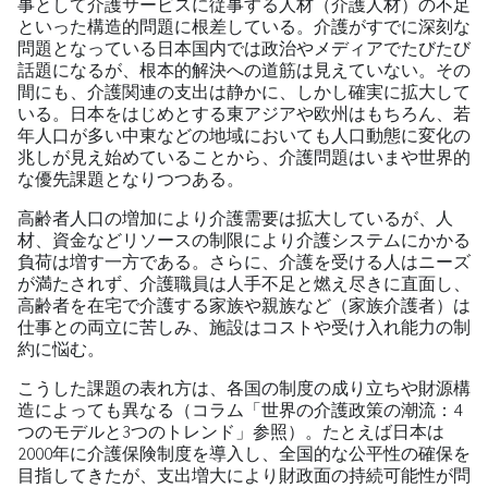
事として介護サービスに従事する人材（介護人材）の不足
といった構造的問題に根差している。介護がすでに深刻な
問題となっている日本国内では政治やメディアでたびたび
話題になるが、根本的解決への道筋は見えていない。その
間にも、介護関連の支出は静かに、しかし確実に拡大して
いる。日本をはじめとする東アジアや欧州はもちろん、若
年人口が多い中東などの地域においても人口動態に変化の
兆しが見え始めていることから、介護問題はいまや世界的
な優先課題となりつつある。
高齢者人口の増加により介護需要は拡大しているが、人
材、資金などリソースの制限により介護システムにかかる
負荷は増す一方である。さらに、介護を受ける人はニーズ
が満たされず、介護職員は人手不足と燃え尽きに直面し、
高齢者を在宅で介護する家族や親族など（家族介護者）は
仕事との両立に苦しみ、施設はコストや受け入れ能力の制
約に悩む。
こうした課題の表れ方は、各国の制度の成り立ちや財源構
造によっても異なる（コラム「世界の介護政策の潮流：4
つのモデルと3つのトレンド」参照）。たとえば日本は
2000年に介護保険制度を導入し、全国的な公平性の確保を
目指してきたが、支出増大により財政面の持続可能性が問