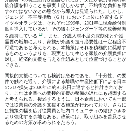
族介護を担うことを事実上促しかねず、不均衡な負担を課
すのではないかとの懸念から導入は見送られた。しかし、
ジェンダー不平等指数（GII）において上位に位置するド
イツやオランダは、それぞれ1996年、2001年に現金給付制
度を導入しているが、その後もジェンダー平等の改善傾向
23
を維持している
。また、介護人材不足の深刻化と介護
需要の増加により、家族が介護を担う必要性は一定程度不
可避であると考えられる。本施策はそれを積極的に奨励す
るものというよりも、現実として生じる家族の介護負担に
対し、経済的支援を与える仕組みとして位置づけることが
できる。
間接的支援についても検討は急務である。「十分性」の要
件で触れた通り、介護による離職や生産性低下による日本
のGDP損失は2030年に約9.1兆円に達すると推計されてお
り、これは企業への間接的支援の整備の遅れにも起因する
と考えられる。後述するように、日本企業においても一部
では従業員の介護を支援する施策が行われており、さらに
は施策の幅を広げ従業員と社内コミュニティの結びつきを
より強化する余地もある。政策には、取り組みを普及させ
るための方策が求められるだろう。