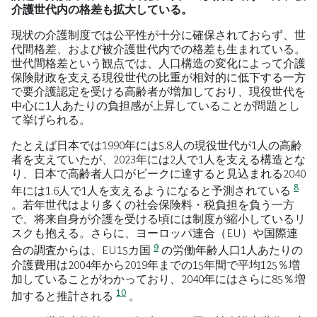
介護世代内の格差も拡大している。
現状の介護制度では公平性が十分に確保されておらず、世
代間格差、および被介護世代内での格差も生まれている。
世代間格差という観点では、人口構造の変化によって介護
保険財政を支える現役世代の比重が相対的に低下する一方
で要介護認定を受ける高齢者が増加しており、現役世代を
中心に1人あたりの負担感が上昇していることが問題とし
て挙げられる。
たとえば日本では1990年には5.8人の現役世代が1人の高齢
者を支えていたが、2023年には2人で1人を支える構造とな
り、日本で高齢者人口がピークに達すると見込まれる2040
8
年には1.6人で1人を支えるようになると予測されている
。若年世代はより多くの社会保険料・税負担を負う一方
で、将来自身が介護を受ける頃には制度が縮小しているリ
スクも抱える。さらに、ヨーロッパ連合（EU）や国際連
9
合の調査からは、EU15カ国
の労働年齢人口1人あたりの
介護費用は2004年から2019年までの15年間で平均125％増
加していることがわかっており、2040年にはさらに85％増
10
加すると推計される
。