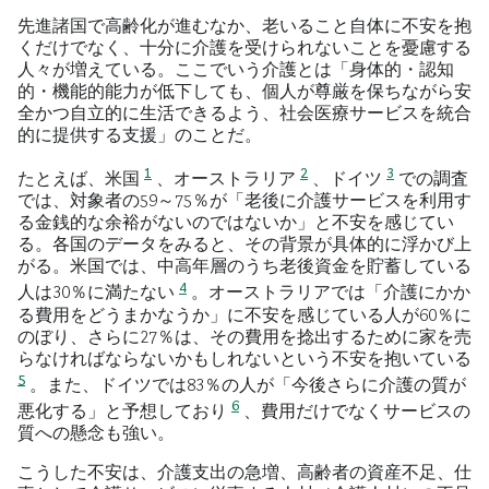
先進諸国で高齢化が進むなか、老いること自体に不安を抱
くだけでなく、十分に介護を受けられないことを憂慮する
人々が増えている。ここでいう介護とは「身体的・認知
的・機能的能力が低下しても、個人が尊厳を保ちながら安
全かつ自立的に生活できるよう、社会医療サービスを統合
的に提供する支援」のことだ。
1
2
3
たとえば、米国
、オーストラリア
、ドイツ
での調査
では、対象者の59～75％が「老後に介護サービスを利用す
る金銭的な余裕がないのではないか」と不安を感じてい
る。各国のデータをみると、その背景が具体的に浮かび上
がる。米国では、中高年層のうち老後資金を貯蓄している
4
人は30％に満たない
。オーストラリアでは「介護にかか
る費用をどうまかなうか」に不安を感じている人が60％に
のぼり、さらに27％は、その費用を捻出するために家を売
らなければならないかもしれないという不安を抱いている
5
。また、ドイツでは83％の人が「今後さらに介護の質が
6
悪化する」と予想しており
、費用だけでなくサービスの
質への懸念も強い。
こうした不安は、介護支出の急増、高齢者の資産不足、仕