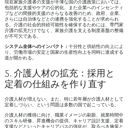
現在家族介護者の支援が手薄な国の介護政策においては、
包括的な支援やケアの公的化、また企業へのインセンティ
ブなどの間接的支援のさらなる改善のため、政府、企業、
さらには自治体などとの連携を強化することが求められ
る。介護の社会的持続可能性を確保するためには、専門家
介護の拡充だけでなく、家族介護を支える制度基盤の整備
が不可欠である。
システム全体へのインパクト：
十分性と供給性の向上によ
り、労働市場の安定と国家の生産性向上を同時に達成する
道が開かれる。
5. 介護人材の拡充：採用と
定着の仕組みを作り直す
介護人材が増えない、また、特に若年層が介護人材として
定着しづらい、という問題は多数の国で起こっている。
介護人材の獲得に向け、職業イメージの刷新、就業時間中
のスキル研修、昇進機会の提供、キャリア設計支援、定着
支援などといったキャリアパスの強化が、取るべき施策と