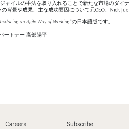
アジャイルの手法を取り入れることで新たな市場のダイ
背景や成果、主な成功要因について元CEO、Nick Ju
troducing an Agile Way of Working
”の日本語版です。
パートナー 高部陽平
Careers
Subscribe