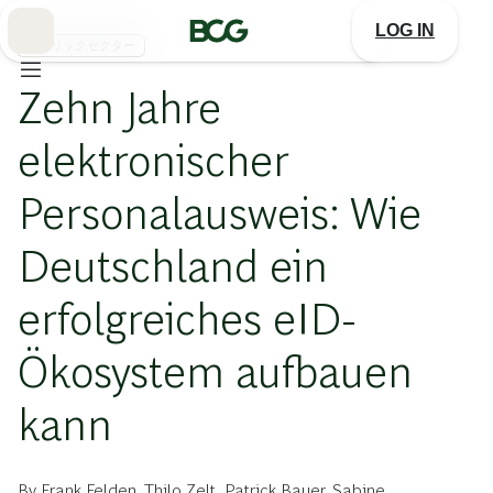
Skip
to
LOG IN
Main
パブリックセクター
Zehn Jahre
elektronischer
Personalausweis: Wie
Deutschland ein
erfolgreiches eID-
Ökosystem aufbauen
kann
By
Frank Felden
,
Thilo Zelt
,
Patrick Bauer
,
Sabine