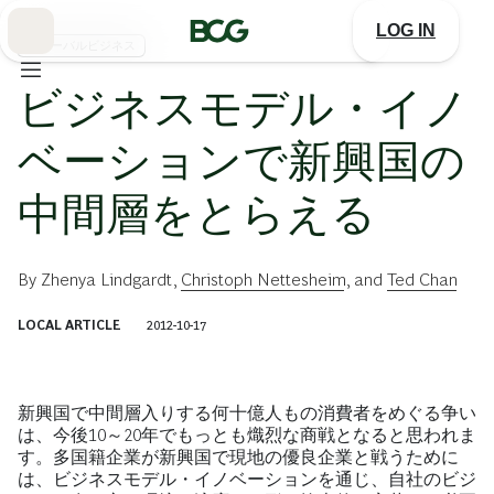
Skip
to
LOG IN
Main
グローバルビジネス
ビジネスモデル・イノ
ベーションで新興国の
中間層をとらえる
By
Zhenya Lindgardt
,
Christoph Nettesheim
, and
Ted Chan
LOCAL ARTICLE
2012-10-17
新興国で中間層入りする何十億人もの消費者をめぐる争い
は、今後10～20年でもっとも熾烈な商戦となると思われま
す。多国籍企業が新興国で現地の優良企業と戦うために
は、ビジネスモデル・イノベーションを通じ、自社のビジ