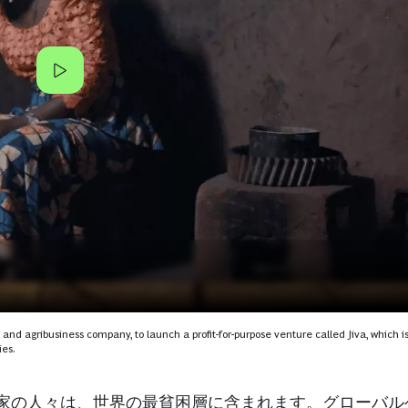
and agribusiness company, to launch a profit-for-purpose venture called Jiva, which i
ies.
農家の人々は、世界の最貧困層に含まれます。グローバ