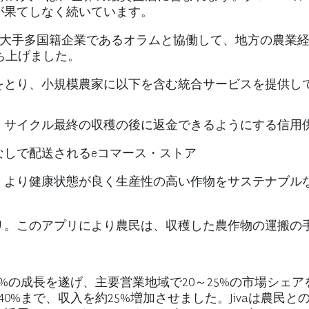
が果てしなく続いています。
ジネスの大手多国籍企業であるオラムと協働して、地方の農
aを立ち上げました。
をとり、小規模農家に以下を含む統合サービスを提供し
、サイクル最終の収穫の後に返金できるようにする信用
なしで配送されるeコマース・ストア
。より健康状態が良く生産性の高い作物をサステナブル
リ。このアプリにより農民は、収穫した農作物の運搬の
0%の成長を遂げ、主要営業地域で20～25%の市場シェアを
40%まで、収入を約25%増加させました。Jivaは農民