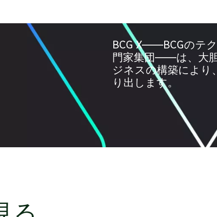
BCG X――BCG
門家集団――は、大
ジネスの構築により
り出します。
見る