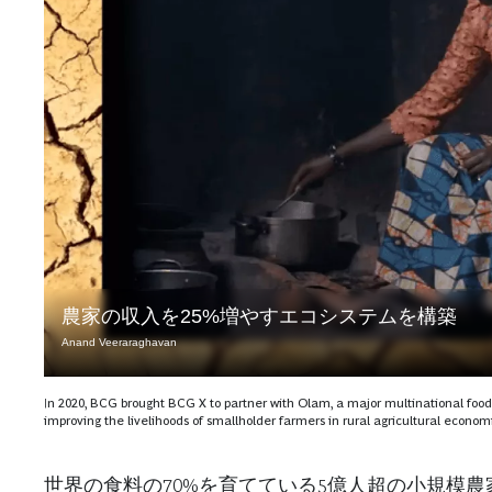
農家の収入を25%増やすエコシステムを構築
Anand Veeraraghavan
In 2020, BCG brought BCG X to partner with Olam, a major multinational food 
improving the livelihoods of smallholder farmers in rural agricultural econom
世界の食料の70%を育てている5億人超の小規模