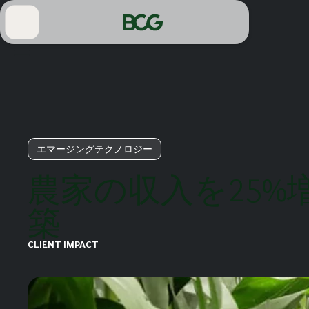
Skip
to
Main
エマージングテクノロジー
農家の収入を25
築
CLIENT IMPACT