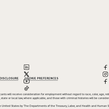
 DISCLOSURE
COOKIE PREFERENCES
nts will receive consideration for employment without regard to race, color, age, religi
 state or local law, where applicable, and those with criminal histories will be consid
 the United States by The Departments of the Treasury, Labor, and Health and Human S