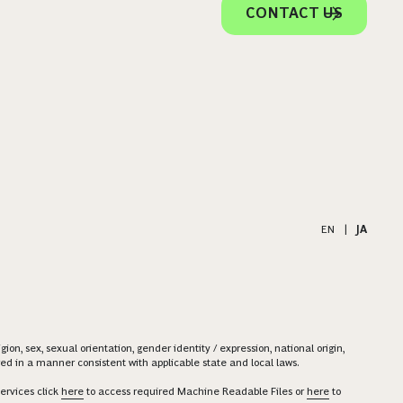
CONTACT US
EN
|
JA
on, sex, sexual orientation, gender identity / expression, national origin,
ered in a manner consistent with applicable state and local laws.
ervices click
here
to access required Machine Readable Files or
here
to