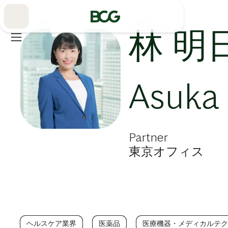
Skip
to
Main
林 明
Asuka
Partner
東京オフィス
ヘルスケア業界
医薬品
医療機器・メディカルテク