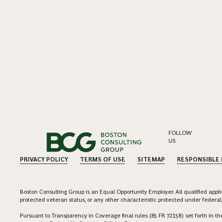
FOLLOW
US
PRIVACY POLICY
TERMS OF USE
SITEMAP
RESPONSIBLE
Boston Consulting Group is an Equal Opportunity Employer. All qualified applica
protected veteran status, or any other characteristic protected under federal,
Pursuant to Transparency in Coverage final rules (85 FR 72158) set forth in