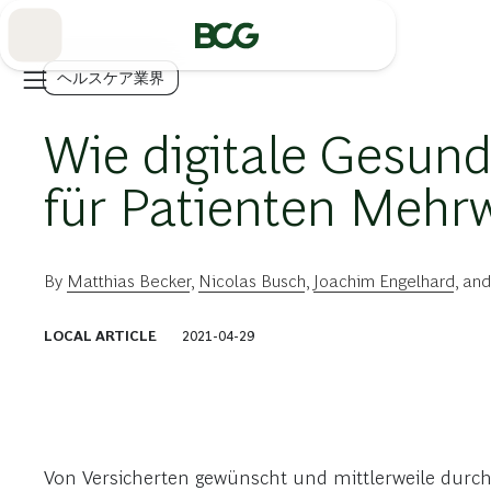
Skip
to
Main
ヘルスケア業界
Wie digitale Gesu
für Patienten Mehr
By
Matthias Becker
,
Nicolas Busch
,
Joachim Engelhard
, an
LOCAL ARTICLE
2021-04-29
Von Versicherten gewünscht und mittlerweile durch G